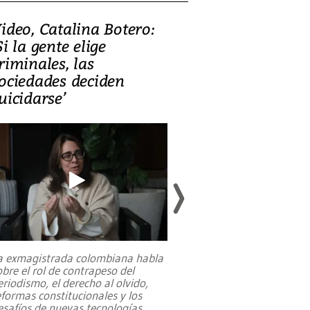
ideo, Catalina Botero:
Video: Lula la
Si la gente elige
candidatura 
riminales, las
promesas de i
ociedades deciden
en defensa, ed
uicidarse’
tierras raras
a exmagistrada colombiana habla
Entre recuerdos y es
obre el rol de contrapeso del
referencias hacia sus
eriodismo, el derecho al olvido,
presidente de Brasil,
eformas constitucionales y los
da Silva, oficializó 
esafíos de nuevas tecnologías
...
candidatura
...