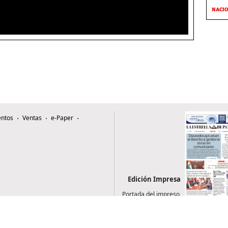
NACI
ntos
Ventas
e-Paper
Edición Impresa
Portada del impreso
del 6 de agosto de
2026
0507, Zona 4