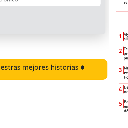
re
Al
1
al
Te
2
pr
p
estras mejores historias
Ma
3
ev
Po
De
4
no
Ba
5
em
dó