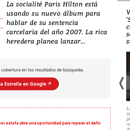
La socialité Paris Hilton está
Video, Japón: Terremoto
V
usando su nuevo álbum para
deja heridos y graves
‘
hablar de su sentencia
daños en Kumamoto
c
carcelaria del año 2007. La rica
s
heredera planea lanzar...
s
 cobertura en los resultados de búsqueda.
a Estrella en Google ↗️
Un fuerte terremoto de magnitud
7,1 se registró este martes 28 de
julio en la prefectura de Kumamoto,
L
al sur de Japón, provocando una
s
emergencia de gran
...
p
 por estafa abre una oportunidad para reparar el daño
r
d