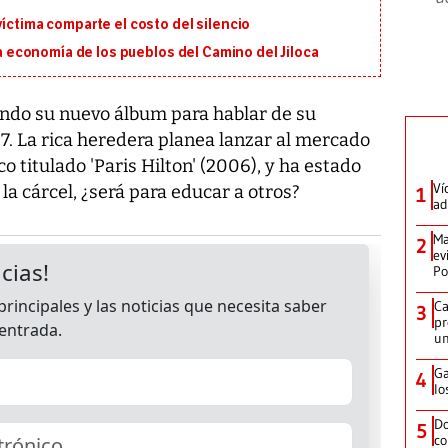
víctima comparte el costo del silencio
 la economía de los pueblos del Camino del Jiloca
sando su nuevo álbum para hablar de su
7. La rica heredera planea lanzar al mercado
o titulado 'Paris Hilton' (2006), y ha estado
Ví
a cárcel, ¿será para educar a otros?
1
ad
Ma
2
ev
Po
Ca
3
pr
un
Ga
4
lo
Do
5
co