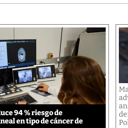
Ma
ad
an
duce 94 % riesgo de
de
neal en tipo de cáncer de
Po