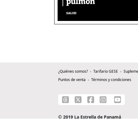
pulmón
SALUD
¿Quiénes somos?
Tarifario GESE
Supleme
Puntos de venta
Términos y condiciones
© 2019 La Estrella de Panamá
C/ Alejandro A. Duque G. - Apartado 0815-0
Teléfono: +507 204-0000