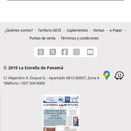
¿Quiénes somos?
Tarifario GESE
Suplementos
Ventas
e-Paper
Puntos de venta
Términos y condiciones
© 2019 La Estrella de Panamá
C/ Alejandro A. Duque G. - Apartado 0815-00507, Zona 4
Teléfono: +507 204-0000