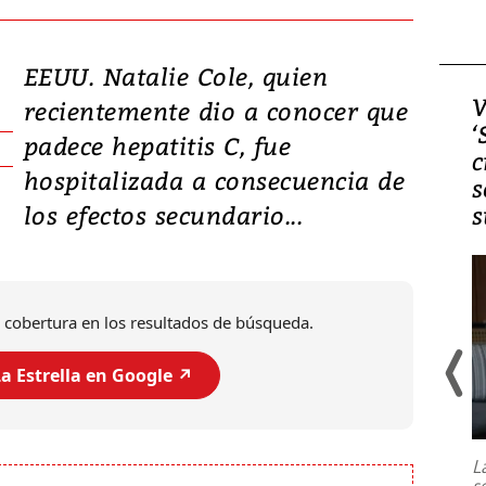
EEUU. Natalie Cole, quien
Video, Japón: Terremoto
V
recientemente dio a conocer que
deja heridos y graves
‘
padece hepatitis C, fue
daños en Kumamoto
c
hospitalizada a consecuencia de
s
los efectos secundario...
s
 cobertura en los resultados de búsqueda.
a Estrella en Google ↗️
Un fuerte terremoto de magnitud
7,1 se registró este martes 28 de
julio en la prefectura de Kumamoto,
L
al sur de Japón, provocando una
s