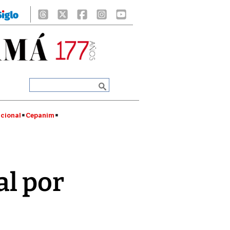
cional
Cepanim
al por