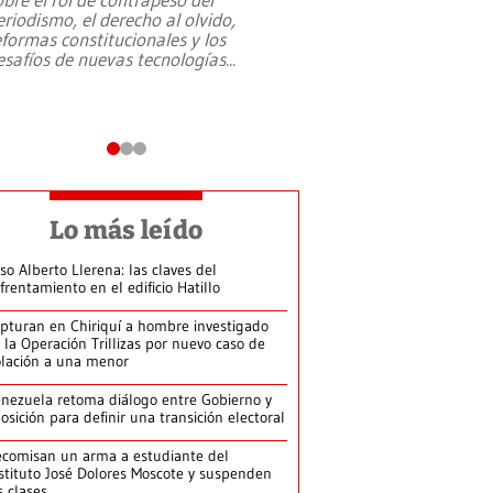
eriodismo, el derecho al olvido,
presidente de Brasil,
eformas constitucionales y los
da Silva, oficializó 
esafíos de nuevas tecnologías
...
candidatura
...
Lo más leído
so Alberto Llerena: las claves del
frentamiento en el edificio Hatillo
pturan en Chiriquí a hombre investigado
 la Operación Trillizas por nuevo caso de
olación a una menor
nezuela retoma diálogo entre Gobierno y
osición para definir una transición electoral
comisan un arma a estudiante del
stituto José Dolores Moscote y suspenden
s clases