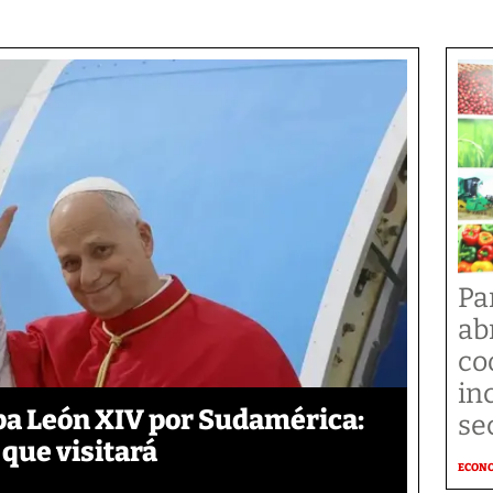
Pa
ab
co
in
pa León XIV por Sudamérica:
se
 que visitará
ECON