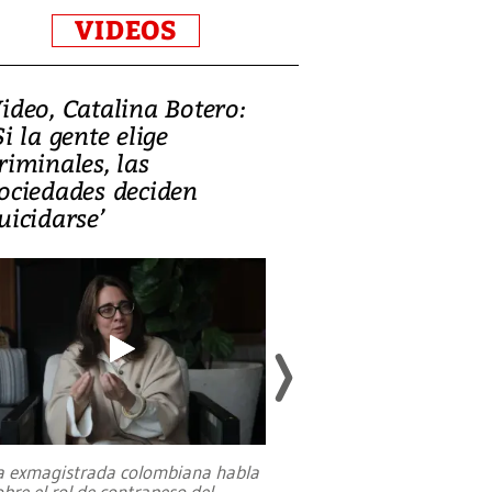
VIDEOS
ideo, Catalina Botero:
Video: Lula la
Si la gente elige
candidatura 
riminales, las
promesas de i
ociedades deciden
en defensa, ed
uicidarse’
tierras raras
a exmagistrada colombiana habla
Entre recuerdos y es
obre el rol de contrapeso del
referencias hacia sus