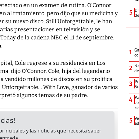
 detectado en un examen de rutina. O'Connor
DI
5
en al tratamiento, pero dijo que su medicina y
de
su nuevo disco, Still Unforgettable, le han
rias presentaciones en televisión y se
 Today de la cadena NBC el 11 de septiembre,
.
Ga
1
co
pital, Cole regrese a su residencia en Los
Na
2
a, dijo O'Connor. Cole, hija del legendario
de
ha vendido millones de discos en su prolífica
Pr
3
 Unforgettable... With Love, ganador de varios
Su
erpretó algunos temas de su padre.
Pa
4
co
se
Ví
5
ad