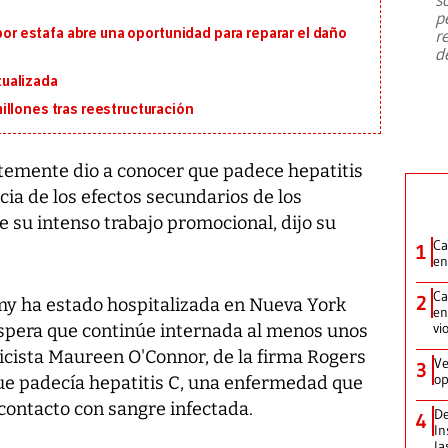
emergencia de gran
...
p
 por estafa abre una oportunidad para reparar el daño
r
d
ualizada
llones tras reestructuración
ntemente dio a conocer que padece hepatitis
cia de los efectos secundarios de los
su intenso trabajo promocional, dijo su
Ca
1
en
Ca
2
y ha estado hospitalizada en Nueva York
en
vi
espera que continúe internada al menos unos
licista Maureen O'Connor, de la firma Rogers
Ve
3
op
que padecía hepatitis C, una enfermedad que
ontacto con sangre infectada.
De
4
In
la