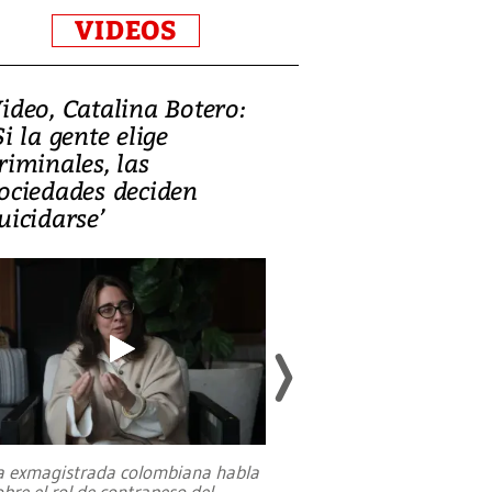
VIDEOS
ideo, Catalina Botero:
Video: Lula la
Si la gente elige
candidatura 
riminales, las
promesas de i
ociedades deciden
en defensa, ed
uicidarse’
tierras raras
a exmagistrada colombiana habla
Entre recuerdos y es
obre el rol de contrapeso del
referencias hacia sus