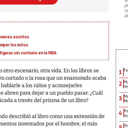
emergencia de gran
...
p
r
d
imeros escritos
omper los mitos
iguras sin contrato en la NBA
 otro escenario, otra vida. En los libros se
Fa
1
ién cortado o la rosa que un enamorado acaba
Mu
2
hablarle a los niños y aconsejarles
lo
e abren para dejar a un pueblo pasar. ¿Cuál
Mu
3
ficada a través del prisma de un libro?
Mu
Pi
4
es
ndo describió al libro como una extensión de
rumentos inventados por el hombre, el más
Or
5