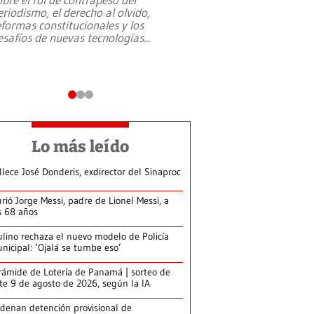
eriodismo, el derecho al olvido,
presidente de Brasil,
eformas constitucionales y los
da Silva, oficializó 
esafíos de nuevas tecnologías
...
candidatura
...
Lo más leído
llece José Donderis, exdirector del Sinaproc
rió Jorge Messi, padre de Lionel Messi, a
s 68 años
lino rechaza el nuevo modelo de Policía
nicipal: ‘Ojalá se tumbe eso’
rámide de Lotería de Panamá | sorteo de
te 9 de agosto de 2026, según la IA
denan detención provisional de