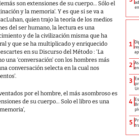
ad
 demás son extensiones de su cuerpo... Sólo el
en
inación y la memoria'. Y es que si se va a
MacLuhan, quien trajo la teoría de los medios
s del ser humano, la lectura es una
cimiento y de la civilización misma que ha
Di
ral y que se ha multiplicado y enriquecido
1
re
 Descartes en su Discurso del Método : ‘La
ap
omo una ‘conversación' con los hombres más
As
2
una conversación selecta en la cual nos
en
ntos'.
Ex
3
pr
Un
nventados por el hombre, el más asombroso es
Es
4
nsiones de su cuerpo... Solo el libro es una
Br
 memoria',
pl
Pr
5
tr