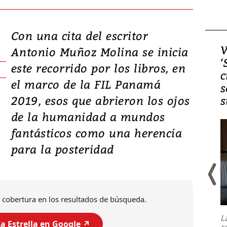
Con una cita del escritor
Video, Japón: Terremoto
V
Antonio Muñoz Molina se inicia
deja heridos y graves
‘
este recorrido por los libros, en
daños en Kumamoto
c
el marco de la FIL Panamá
s
2019, esos que abrieron los ojos
s
de la humanidad a mundos
fantásticos como una herencia
para la posteridad
Un fuerte terremoto de magnitud
 cobertura en los resultados de búsqueda.
7,1 se registró este martes 28 de
julio en la prefectura de Kumamoto,
L
al sur de Japón, provocando una
a Estrella en Google ↗️
s