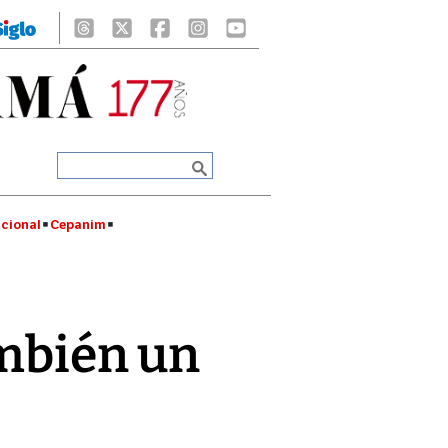
cional
Cepanim
ambién un