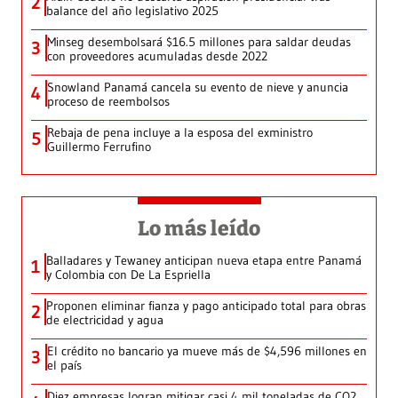
2
balance del año legislativo 2025
Minseg desembolsará $16.5 millones para saldar deudas
3
con proveedores acumuladas desde 2022
Snowland Panamá cancela su evento de nieve y anuncia
4
proceso de reembolsos
Rebaja de pena incluye a la esposa del exministro
5
Guillermo Ferrufino
Lo más leído
Balladares y Tewaney anticipan nueva etapa entre Panamá
1
y Colombia con De La Espriella
Proponen eliminar fianza y pago anticipado total para obras
2
de electricidad y agua
El crédito no bancario ya mueve más de $4,596 millones en
3
el país
Diez empresas logran mitigar casi 4 mil toneladas de CO2