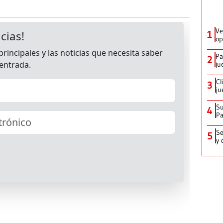
Ve
1
op
Pa
2
ju
Cl
3
ju
Su
4
P
Se
5
y 