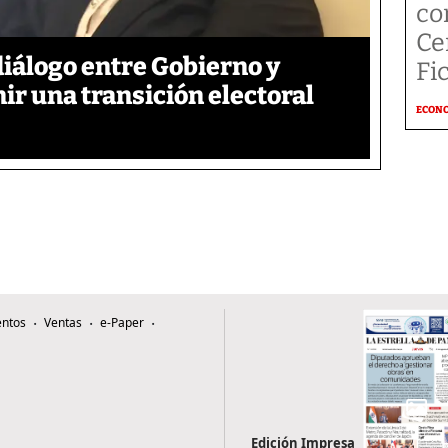
co
Ce
iálogo entre Gobierno y
Fi
ir una transición electoral
ECON
ntos
Ventas
e-Paper
Edición Impresa