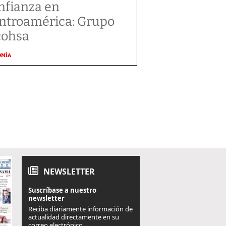
nfianza en
ntroamérica: Grupo
cohsa
OMÍA
NEWSLETTER
Suscríbase a nuestro
newsletter
Reciba diariamente información de
actualidad directamente en su
correo electrónico