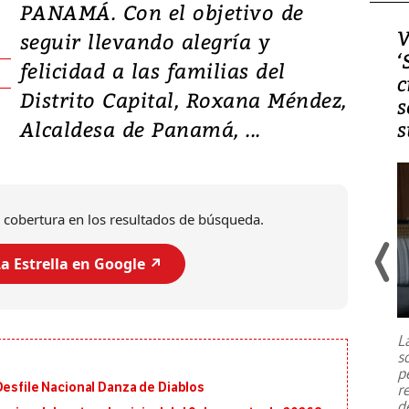
PANAMÁ. Con el objetivo de
Video, Japón: Terremoto
V
seguir llevando alegría y
deja heridos y graves
‘
felicidad a las familias del
daños en Kumamoto
c
Distrito Capital, Roxana Méndez,
s
Alcaldesa de Panamá, ...
s
 cobertura en los resultados de búsqueda.
a Estrella en Google ↗️
Un fuerte terremoto de magnitud
7,1 se registró este martes 28 de
julio en la prefectura de Kumamoto,
L
al sur de Japón, provocando una
s
emergencia de gran
...
p
Desfile Nacional Danza de Diablos
r
d