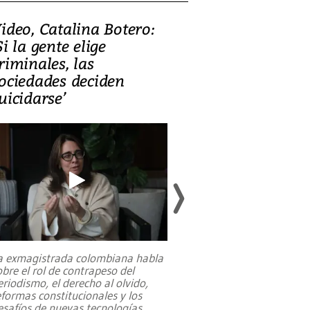
ideo, Catalina Botero:
Video: Lula la
Si la gente elige
candidatura 
riminales, las
promesas de i
ociedades deciden
en defensa, ed
uicidarse’
tierras raras
a exmagistrada colombiana habla
Entre recuerdos y es
obre el rol de contrapeso del
referencias hacia sus
eriodismo, el derecho al olvido,
presidente de Brasil,
eformas constitucionales y los
da Silva, oficializó 
esafíos de nuevas tecnologías
...
candidatura
...