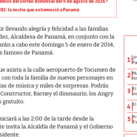
emios del sorteo dominical del 9 de agosto de 2026?
882: la noche que estremeció a Panamá
 llevando alegría y felicidad a las familias
dez, Alcaldesa de Panamá, en conjunto con la
rán a cabo este domingo 5 de enero de 2014,
más famoso de Panamá.
¿P
1
Pa
que asista a la calle aeropuerto de Tocumen de
Mu
2
e con toda la familia de nuevos personajes en
lo
as de música y miles de sorpresas. Podrás
El
3
Constructor, Barney el dinosaurio, los Angry
no
 gratuito.
El
4
Pr
iciará a las 2:00 de la tarde desde la
5
Es
te invita la Alcaldía de Panamá y el Gobierno
sidente.