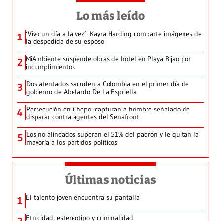
Lo más leído
‘Vivo un día a la vez’: Kayra Harding comparte imágenes de
1
la despedida de su esposo
MiAmbiente suspende obras de hotel en Playa Bijao por
2
incumplimientos
Dos atentados sacuden a Colombia en el primer día de
3
gobierno de Abelardo De La Espriella
Persecución en Chepo: capturan a hombre señalado de
4
disparar contra agentes del Senafront
Los no alineados superan el 51% del padrón y le quitan la
5
mayoría a los partidos políticos
Últimas noticias
El talento joven encuentra su pantalla​
1
Etnicidad, estereotipo y criminalidad