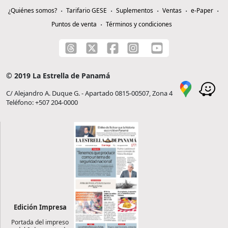
¿Quiénes somos?
Tarifario GESE
Suplementos
Ventas
e-Paper
Puntos de venta
Términos y condiciones
© 2019 La Estrella de Panamá
C/ Alejandro A. Duque G. - Apartado 0815-00507, Zona 4
Teléfono: +507 204-0000
Edición Impresa
Portada del impreso