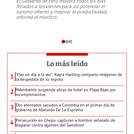
El Gobierno de Perú moverá todos los días
feriados a los viernes para así potenciar el
turismo interno y mejorar la productividad,
informó el ministro
...
Lo más leído
‘Vivo un día a la vez’: Kayra Harding comparte imágenes de
1
la despedida de su esposo
MiAmbiente suspende obras de hotel en Playa Bijao por
2
incumplimientos
Dos atentados sacuden a Colombia en el primer día de
3
gobierno de Abelardo De La Espriella
Persecución en Chepo: capturan a hombre señalado de
4
disparar contra agentes del Senafront