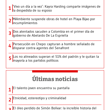
‘Vivo un día a la vez’: Kayra Harding comparte imágenes de
1
la despedida de su esposo
MiAmbiente suspende obras de hotel en Playa Bijao por
2
incumplimientos
Dos atentados sacuden a Colombia en el primer día de
3
gobierno de Abelardo De La Espriella
Persecución en Chepo: capturan a hombre señalado de
4
disparar contra agentes del Senafront
Los no alineados superan el 51% del padrón y le quitan la
5
mayoría a los partidos políticos
Últimas noticias
El talento joven encuentra su pantalla​
1
Etnicidad, estereotipo y criminalidad
2
El óleo perdido de Simón Bolívar: la increíble historia del
3