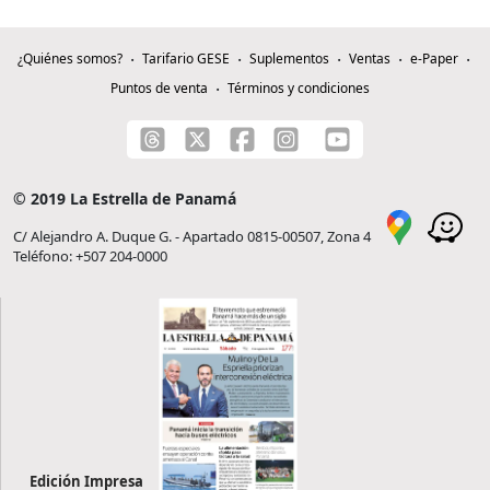
¿Quiénes somos?
Tarifario GESE
Suplementos
Ventas
e-Paper
Puntos de venta
Términos y condiciones
© 2019 La Estrella de Panamá
C/ Alejandro A. Duque G. - Apartado 0815-00507, Zona 4
Teléfono: +507 204-0000
Edición Impresa