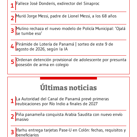
Fallece José Donderis, exdirector del Sinaproc
1
Murió Jorge Messi, padre de Lionel Messi, a los 68 años
2
Mulino rechaza el nuevo modelo de Policía Municipal: ‘Ojalá
3
se tumbe eso’
Pirámide de Lotería de Panamá | sorteo de este 9 de
4
agosto de 2026, según la IA
Ordenan detención provisional de adolescente por presunta
5
posesión de arma en colegio
Últimas noticias
La Autoridad del Canal de Panamá prevé primeras
1
reubicaciones por Río Indio a finales de 2027
Piña panameña conquista Arabia Saudita con nuevo envío
2
masivo
Ifarhu entrega tarjetas Pase-U en Colón: fechas, requisitos y
3
beneficiarios