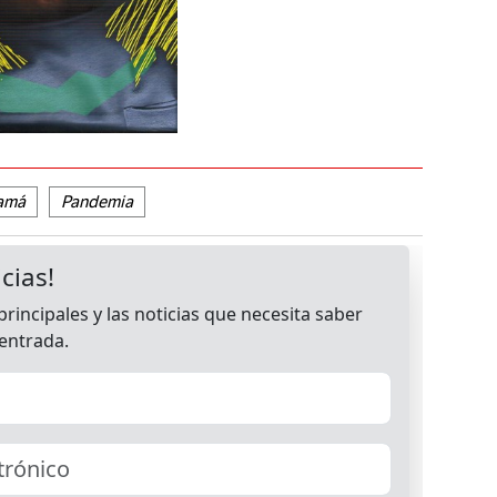
amá
Pandemia