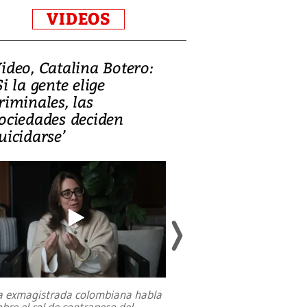
VIDEOS
ideo, Catalina Botero:
Video: Lula la
Si la gente elige
candidatura 
riminales, las
promesas de i
ociedades deciden
en defensa, ed
uicidarse’
tierras raras
a exmagistrada colombiana habla
Entre recuerdos y es
obre el rol de contrapeso del
referencias hacia sus