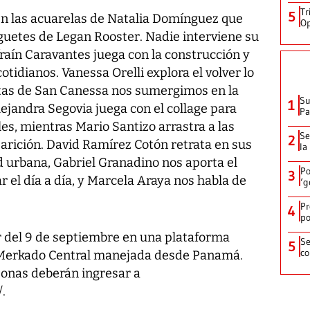
Tr
5
en las acuarelas de
Natalia Domínguez
que
Op
uguetes de
Legan Rooster
. Nadie interviene su
raín Caravantes
juega con la construcción y
cotidianos.
Vanessa Orelli
explora el volver lo
intas de San Canessa nos sumergimos en la
Su
1
lejandra Segovia
juega con el collage para
P
ales, mientras
Mario Santizo
arrastra a las
Se
2
parición.
David Ramírez Cotón
retrata en sus
la
ad urbana,
Gabriel Granadino
nos aporta el
Po
3
 el día a día, y
Marcela Araya
nos habla de
‘g
Pr
4
po
ir del 9 de septiembre en una plataforma
Se
5
co
r Merkado Central manejada desde Panamá.
sonas deberán ingresar a
/.