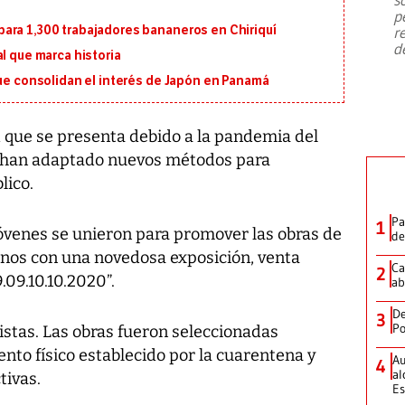
emergencia de gran
...
p
ara 1,300 trabajadores bananeros en Chiriquí
r
d
l que marca historia
que consolidan el interés de Japón en Panamá
d que se presenta debido a la pandemia del
te han adaptado nuevos métodos para
lico.
Pa
1
jóvenes se unieron para promover las obras de
de
anos con una novedosa exposición, venta
Ca
2
.09.10.10.2020”.
ab
De
3
Po
istas. Las obras fueron seleccionadas
nto físico establecido por la cuarentena y
Au
4
al
tivas.
Es