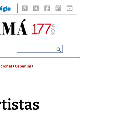
cional
Cepanim
tistas