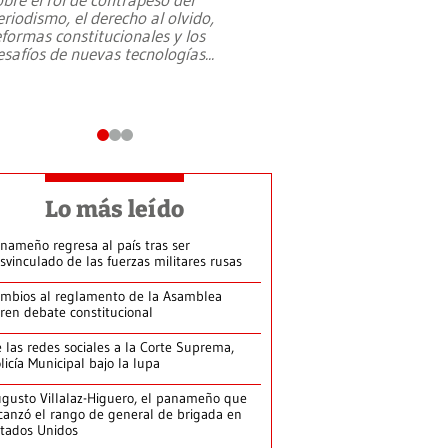
eriodismo, el derecho al olvido,
presidente de Brasil,
eformas constitucionales y los
da Silva, oficializó 
esafíos de nuevas tecnologías
...
candidatura
...
Lo más leído
nameño regresa al país tras ser
svinculado de las fuerzas militares rusas
mbios al reglamento de la Asamblea
ren debate constitucional
 las redes sociales a la Corte Suprema,
licía Municipal bajo la lupa
gusto Villalaz-Higuero, el panameño que
canzó el rango de general de brigada en
tados Unidos