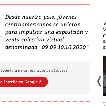
Desde nuestro país, jóvenes
Video, Japón: Terremoto
V
centroamericanos se unieron
deja heridos y graves
‘
para impulsar una exposición y
daños en Kumamoto
c
venta colectiva virtual
s
denominada “09.09.10.10.2020”
s
 cobertura en los resultados de búsqueda.
a Estrella en Google ↗️
Un fuerte terremoto de magnitud
7,1 se registró este martes 28 de
julio en la prefectura de Kumamoto,
L
al sur de Japón, provocando una
s