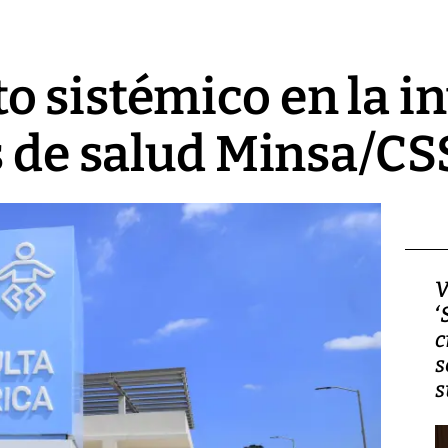
 sistémico en la i
s de salud Minsa/CS
Video, Japón: Terremoto
V
deja heridos y graves
‘
daños en Kumamoto
c
s
s