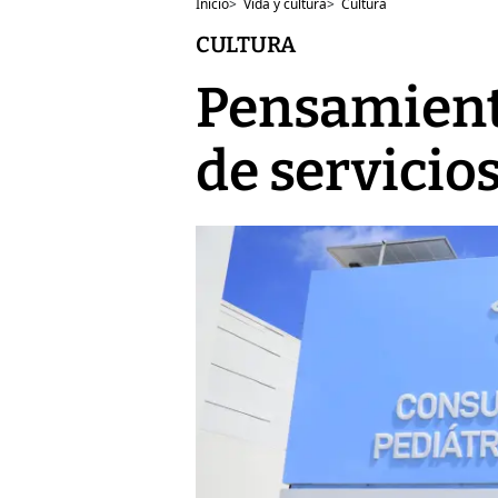
Inicio
>
Vida y cultura
>
Cultura
CULTURA
Pensamiento
de servicio