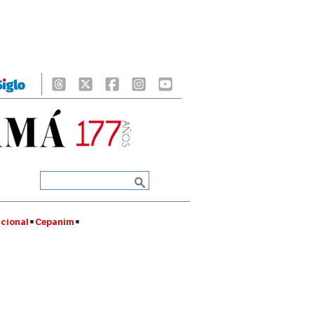
cional
Cepanim