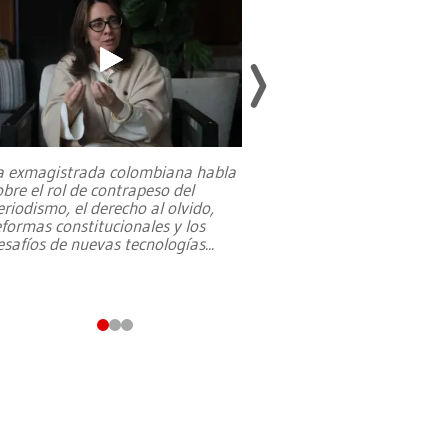
a exmagistrada colombiana habla
Entre recuerdos y es
obre el rol de contrapeso del
referencias hacia sus
eriodismo, el derecho al olvido,
presidente de Brasil,
eformas constitucionales y los
da Silva, oficializó 
esafíos de nuevas tecnologías
...
candidatura
...