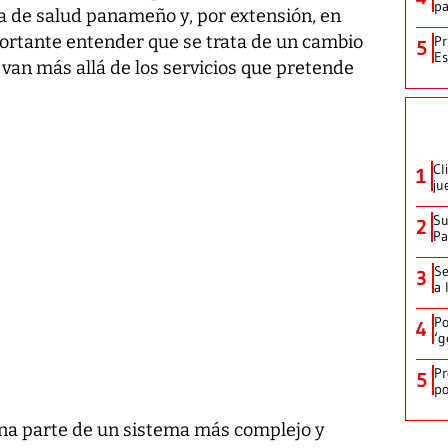
pa
a de salud panameño y, por extensión, en
mportante entender que se trata de un cambio
Pr
5
Es
van más allá de los servicios que pretende
Cl
1
ju
Su
2
P
Se
3
a 
Po
4
‘g
Pr
5
po
 una parte de un sistema más complejo y