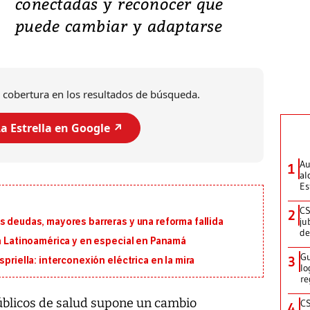
conectadas y reconocer que
puede cambiar y adaptarse
 cobertura en los resultados de búsqueda.
a Estrella en Google ↗️
Au
1
al
Es
CS
2
ju
s deudas, mayores barreras y una reforma fallida
de
en Latinoamérica y en especial en Panamá
Gu
3
priella: interconexión eléctrica en la mira
lo
re
públicos de salud supone un cambio
CS
4