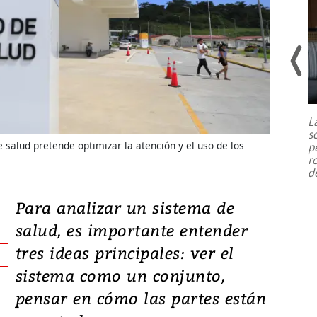
Un fuerte terremoto de magnitud
7,1 se registró este martes 28 de
julio en la prefectura de Kumamoto,
L
al sur de Japón, provocando una
s
emergencia de gran
...
e salud pretende optimizar la atención y el uso de los
p
r
d
Para analizar un sistema de
salud, es importante entender
tres ideas principales: ver el
sistema como un conjunto,
pensar en cómo las partes están