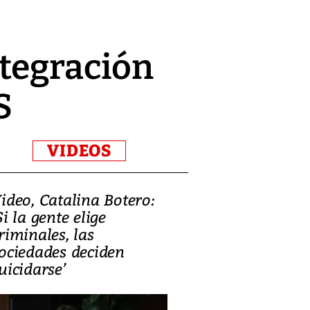
ntegración
S
VIDEOS
ideo, Catalina Botero:
Video: Lula la
Si la gente elige
candidatura 
riminales, las
promesas de i
ociedades deciden
en defensa, ed
uicidarse’
tierras raras