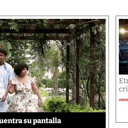
Et
cr
CULT
uentra su pantalla​