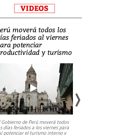
VIDEOS
erú moverá todos los
Video, Catalin
ías feriados al viernes
‘Si la gente el
ara potenciar
criminales, la
roductividad y turismo
sociedades de
suicidarse’
l Gobierno de Perú moverá todos
os días feriados a los viernes para
La exmagistrada co
sí potenciar el turismo interno y
sobre el rol de contr