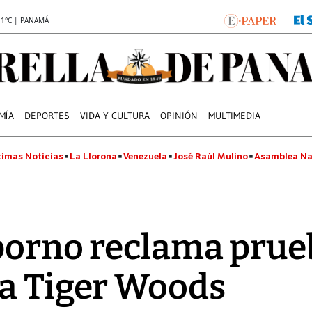
.1°C | PANAMÁ
MÍA
DEPORTES
VIDA Y CULTURA
OPINIÓN
MULTIMEDIA
timas Noticias
La Llorona
Venezuela
José Raúl Mulino
Asamblea Na
porno reclama prue
 a Tiger Woods