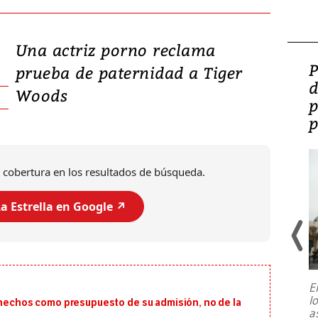
Una actriz porno reclama
Video: Lula lanza su
P
prueba de paternidad a Tiger
candidatura con
d
Woods
promesas de inversión
p
en defensa, educación y
p
tierras raras
 cobertura en los resultados de búsqueda.
a Estrella en Google ↗️
E
l
s hechos como presupuesto de su admisión, no de la
Entre recuerdos y escuetas
a
referencias hacia sus adversarios, el