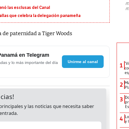
m
presidente de Brasil, Luiz Inácio Lula
enó las esclusas del Canal
m
da Silva, oficializó este domingo su
candidatura
...
edallas que celebra la delegación panameña
a de paternidad a Tiger Woods
 Panamá en Telegram
Unirme al canal
adas y lo más importante del día
‘V
1
co
es
Mi
2
Pl
Do
3
pr
Es
Lo
4
y 