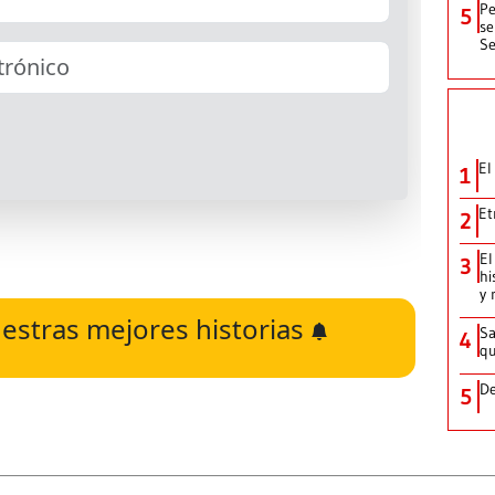
Pe
5
se
Se
El
1
Et
2
El
3
hi
y 
estras mejores historias
Sa
4
qu
De
5