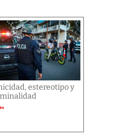
nicidad, estereotipo y
iminalidad
URA