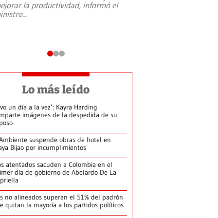
ejorar la productividad, informó el
periodismo, el derech
inistro
...
reformas constitucio
desafíos de nuevas t
Lo más leído
ivo un día a la vez’: Kayra Harding
mparte imágenes de la despedida de su
poso
Ambiente suspende obras de hotel en
aya Bijao por incumplimientos
s atentados sacuden a Colombia en el
imer día de gobierno de Abelardo De La
priella
s no alineados superan el 51% del padrón
le quitan la mayoría a los partidos políticos