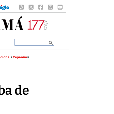
cional
Cepanim
ba de