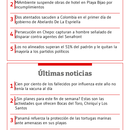
MiAmbiente suspende obras de hotel en Playa Bijao por
2
incumplimientos
Dos atentados sacuden a Colombia en el primer día de
3
gobierno de Abelardo De La Espriella
Persecución en Chepo: capturan a hombre señalado de
4
disparar contra agentes del Senafront
Los no alineados superan el 51% del padrón y le quitan la
5
mayoría a los partidos políticos
Últimas noticias
Cien por ciento de los fallecidos por influenza este año no
1
tenía la vacuna al día
¿Sin planes para este fin de semana? Estas son las
2
actividades que ofrecen Bocas del Toro, Chiriquí y Los
Santos
Panamá refuerza la protección de las tortugas marinas
3
ante amenazas en sus playas