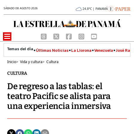
SÁBADO 08 AGOSTO 2026
24.8°C | PANAMÁ
Últimas Noticias
La Llorona
Venezuela
José Raúl
Inicio
>
Vida y cultura
>
Cultura
CULTURA
De regreso a las tablas: el
teatro Pacific se alista para
una experiencia inmersiva