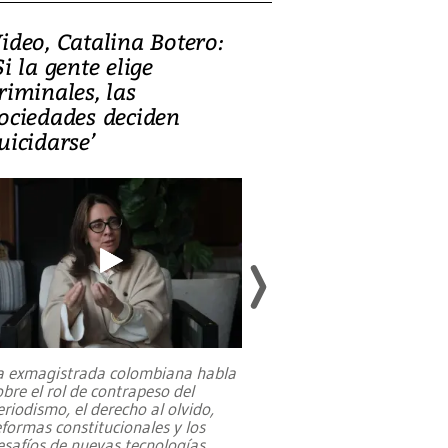
ideo, Catalina Botero:
Video: Lula la
Si la gente elige
candidatura 
riminales, las
promesas de i
ociedades deciden
en defensa, ed
uicidarse’
tierras raras
a exmagistrada colombiana habla
Entre recuerdos y es
obre el rol de contrapeso del
referencias hacia sus
eriodismo, el derecho al olvido,
presidente de Brasil,
eformas constitucionales y los
da Silva, oficializó 
esafíos de nuevas tecnologías
...
candidatura
...