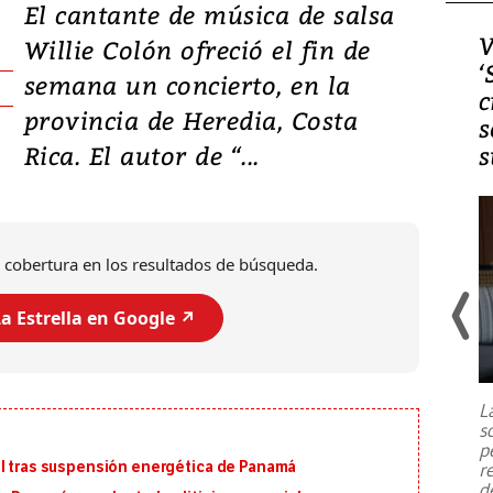
El cantante de música de salsa
Video, Japón: Terremoto
V
Willie Colón ofreció el fin de
deja heridos y graves
‘
semana un concierto, en la
daños en Kumamoto
c
provincia de Heredia, Costa
s
Rica. El autor de “...
s
 cobertura en los resultados de búsqueda.
a Estrella en Google ↗️
Un fuerte terremoto de magnitud
7,1 se registró este martes 28 de
julio en la prefectura de Kumamoto,
L
al sur de Japón, provocando una
s
emergencia de gran
...
p
al tras suspensión energética de Panamá
r
d