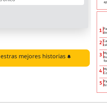
ap
Pa
1
de
Ca
2
ca
M
3
estras mejores historias
bu
fo
Mo
4
Co
Pa
5
fi