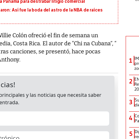
a Panamá para destrabar litigio comercial
ron: Así fue la boda del astro de la NBA de raíces
illie Colón ofreció el fin de semana un
dia, Costa Rica. El autor de “Chi na Cubana”, “
otras canciones, se presentó, hace pocas
IM
Anthony.
1
pr
zo
EN
2
Re
2
Su
3
di
Co
4
Pa
Di
5
re