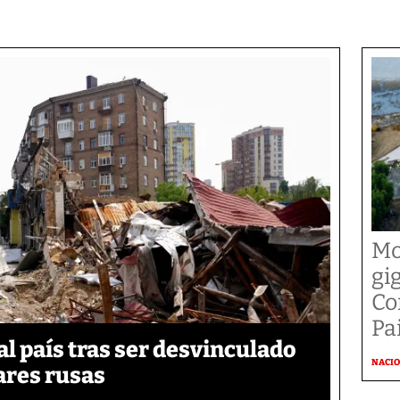
Mo
gi
Co
Pai
 país tras ser desvinculado
NACI
tares rusas