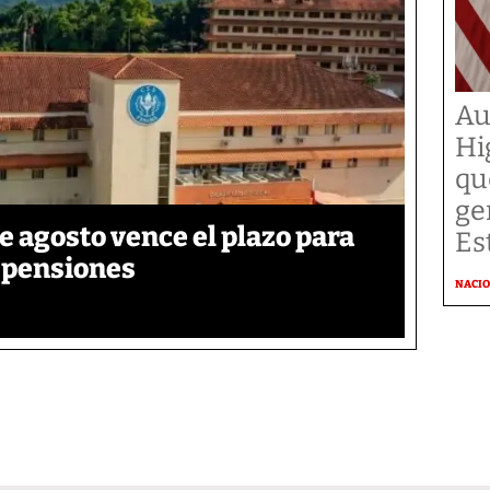
Au
Hi
qu
ge
de agosto vence el plazo para
Es
e pensiones
NACI