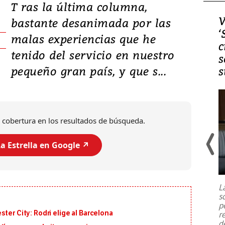
T ras la última columna,
Video, Japón: Terremoto
V
bastante desanimada por las
deja heridos y graves
‘
malas experiencias que he
daños en Kumamoto
c
tenido del servicio en nuestro
s
pequeño gran país, y que s...
s
 cobertura en los resultados de búsqueda.
a Estrella en Google ↗️
Un fuerte terremoto de magnitud
7,1 se registró este martes 28 de
julio en la prefectura de Kumamoto,
L
al sur de Japón, provocando una
s
emergencia de gran
...
p
ter City: Rodri elige al Barcelona
r
d