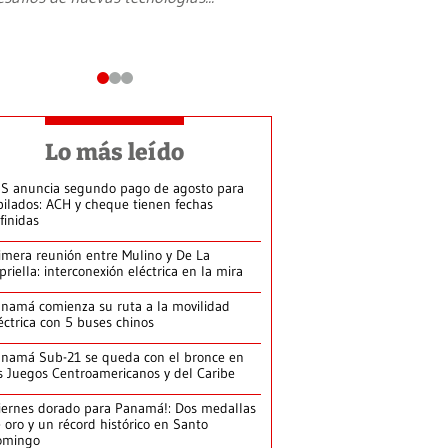
Lo más leído
S anuncia segundo pago de agosto para
bilados: ACH y cheque tienen fechas
finidas
imera reunión entre Mulino y De La
priella: interconexión eléctrica en la mira
namá comienza su ruta a la movilidad
éctrica con 5 buses chinos
namá Sub-21 se queda con el bronce en
s Juegos Centroamericanos y del Caribe
iernes dorado para Panamá!: Dos medallas
 oro y un récord histórico en Santo
omingo