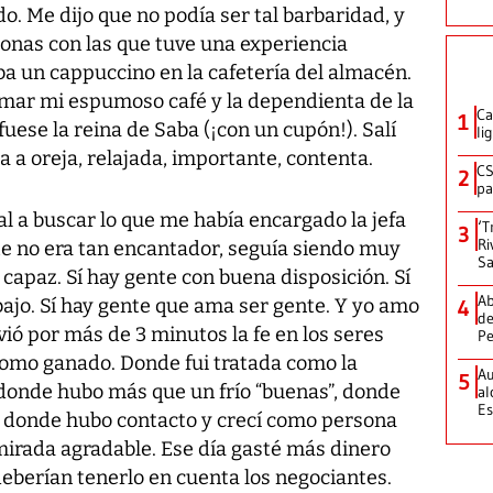
o. Me dijo que no podía ser tal barbaridad, y
onas con las que tuve una experiencia
ba un cappuccino en la cafetería del almacén.
lamar mi espumoso café y la dependienta de la
Ca
1
uese la reina de Saba (¡con un cupón!). Salí
li
a a oreja, relajada, importante, contenta.
CS
2
pa
sal a buscar lo que me había encargado la jefa
‘T
3
Ri
te no era tan encantador, seguía siendo muy
Sa
e capaz. Sí hay gente con buena disposición. Sí
Ab
bajo. Sí hay gente que ama ser gente. Y yo amo
4
de
ió por más de 3 minutos la fe en los seres
Pe
como ganado. Donde fui tratada como la
Au
5
donde hubo más que un frío “buenas”, donde
al
Es
, donde hubo contacto y crecí como persona
 mirada agradable. Ese día gasté más dinero
 deberían tenerlo en cuenta los negociantes.