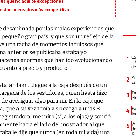
ntía que no admite excepciones
onstruir mercados más competitivos
te desanimada por las malas experiencias que
 pequeño gran país, y que son un reflejo de la
ve una racha de momentos fabulosos que
na anterior se publicaba estaba yo
CS
1
macenes enormes que han ido evolucionando
ju
de
 cuanto a precio y producto.
Pr
2
Es
taran bien. Llegue a la caja después de un
argada de los vestidores, quien hasta hizo
Pa
3
el
 de averiguar algo para mí. En la caja que
, que a su vez tenía a su cargo a unas 8
Pa
4
lo
gistradora, me miró (sí, a los ojos) y sonrió
mente hacia el lado del mostrador al que
¡V
5
de
raba le dije que nunca (en toda mi vida) una
D