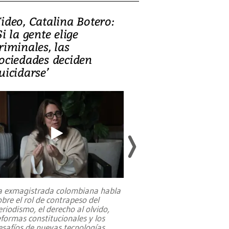
ideo, Catalina Botero:
Video: Lula la
Si la gente elige
candidatura 
riminales, las
promesas de i
ociedades deciden
en defensa, ed
uicidarse’
tierras raras
a exmagistrada colombiana habla
Entre recuerdos y es
obre el rol de contrapeso del
referencias hacia sus
eriodismo, el derecho al olvido,
presidente de Brasil,
eformas constitucionales y los
da Silva, oficializó 
esafíos de nuevas tecnologías
...
candidatura
...