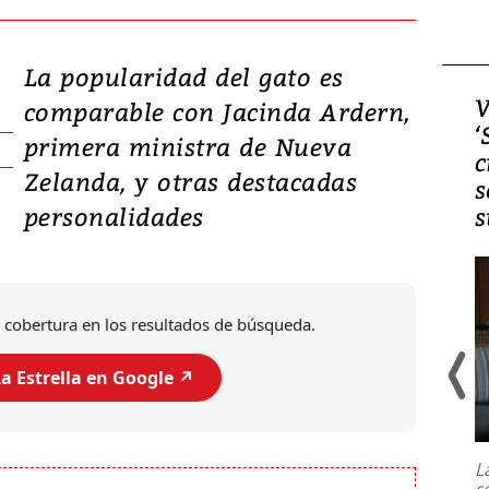
La popularidad del gato es
Video, Japón: Terremoto
V
comparable con Jacinda Ardern,
deja heridos y graves
‘
primera ministra de Nueva
daños en Kumamoto
c
Zelanda, y otras destacadas
s
personalidades
s
 cobertura en los resultados de búsqueda.
a Estrella en Google ↗️
Un fuerte terremoto de magnitud
7,1 se registró este martes 28 de
julio en la prefectura de Kumamoto,
L
al sur de Japón, provocando una
s