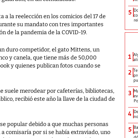
Do
5
co
 a la reelección en los comicios del 17 de
re
 durante su mandato con tres importantes
stión de la pandemia de la COVID-19.
un duro competidor, el gato Mittens, un
Al
1
nco y canela, que tiene más de 50,000
al
ook y quienes publican fotos cuando se
Te
2
pr
p
e suele merodear por cafeterías, bibliotecas,
Ma
3
ev
lico, recibió este año la llave de la ciudad de
Po
De
4
no
rse popular debido a que muchas personas
Ba
5
 a comisaría por si se había extraviado, uno
em
dó