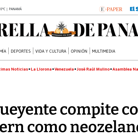
.0°C | PANAMÁ
MÍA
DEPORTES
VIDA Y CULTURA
OPINIÓN
MULTIMEDIA
timas Noticias
La Llorona
Venezuela
José Raúl Mulino
Asamblea Na
lueyente compite c
ern como neozelande