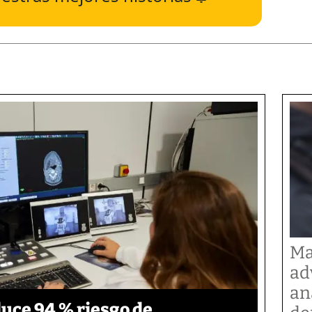
Ma
ad
an
duce 94 % riesgo de