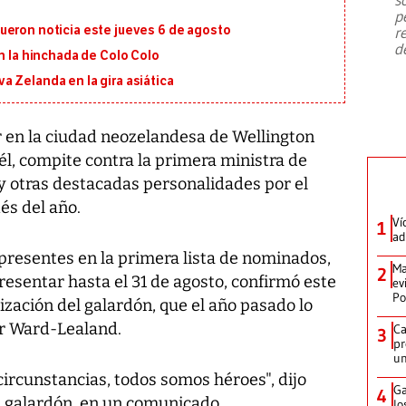
emergencia de gran
...
p
ueron noticia este jueves 6 de agosto
r
d
on la hinchada de Colo Colo
 Zelanda en la gira asiática
ar en la ciudad neozelandesa de Wellington
 él, compite contra la primera ministra de
y otras destacadas personalidades por el
s del año.
Ví
1
ad
presentes en la primera lista de nominados,
Ma
2
esentar hasta el 31 de agosto, confirmó este
ev
Po
ización del galardón, que el año pasado lo
fer Ward-Lealand.
Ca
3
pr
un
circunstancias, todos somos héroes", dijo
Ga
4
 galardón, en un comunicado.
lo