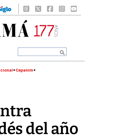
cional
Cepanim
ontra
́s del año