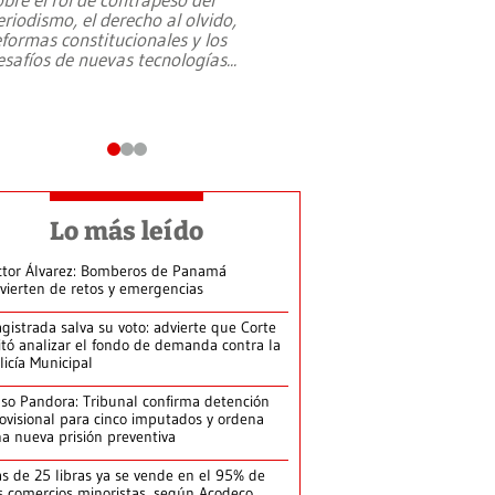
eriodismo, el derecho al olvido,
presidente de Brasil,
eformas constitucionales y los
da Silva, oficializó 
esafíos de nuevas tecnologías
...
candidatura
...
Lo más leído
ctor Álvarez: Bomberos de Panamá
vierten de retos y emergencias
gistrada salva su voto: advierte que Corte
itó analizar el fondo de demanda contra la
licía Municipal
so Pandora: Tribunal confirma detención
ovisional para cinco imputados y ordena
a nueva prisión preventiva
s de 25 libras ya se vende en el 95% de
s comercios minoristas, según Acodeco