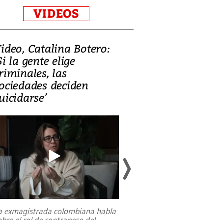
VIDEOS
ideo, Catalina Botero:
Video: Lula la
Si la gente elige
candidatura 
riminales, las
promesas de i
ociedades deciden
en defensa, ed
uicidarse’
tierras raras
a exmagistrada colombiana habla
Entre recuerdos y es
obre el rol de contrapeso del
referencias hacia sus