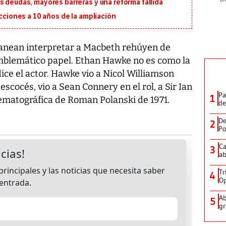
s deudas, mayores barreras y una reforma fallida
ecciones a 10 años de la ampliación
lanean interpretar a Macbeth rehúyen de
emblemático papel. Ethan Hawke no es como la
 dice el actor. Hawke vio a Nicol Williamson
cocés, vio a Sean Connery en el rol, a Sir Ian
Pa
1
nematográfica de Roman Polanski de 1971.
de
De
2
Po
Ca
3
ab
Tr
4
Op
Ab
5
gr