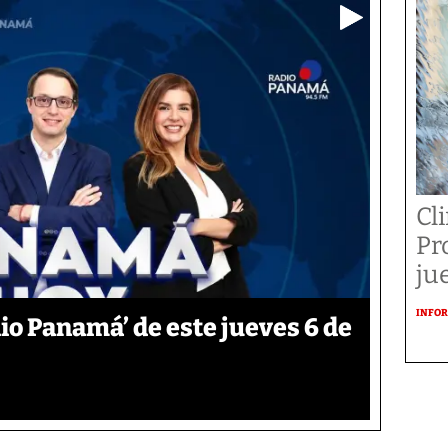
Cl
Pr
ju
INFOR
o Panamá’ de este jueves 6 de