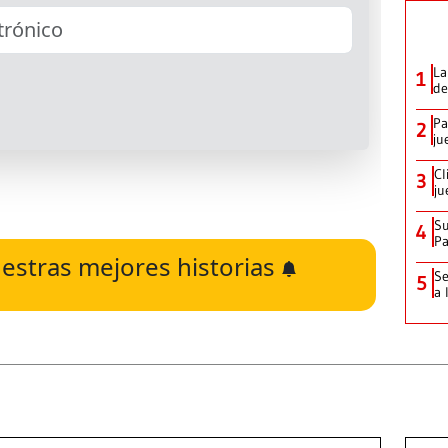
La
1
de
Pa
2
ju
Cl
3
ju
Su
4
P
estras mejores historias
Se
5
a 