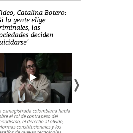
ideo, Catalina Botero:
Video: Lula la
Si la gente elige
candidatura 
riminales, las
promesas de i
ociedades deciden
en defensa, ed
uicidarse’
tierras raras
a exmagistrada colombiana habla
Entre recuerdos y es
obre el rol de contrapeso del
referencias hacia sus
eriodismo, el derecho al olvido,
presidente de Brasil,
eformas constitucionales y los
da Silva, oficializó 
esafíos de nuevas tecnologías
...
candidatura
...