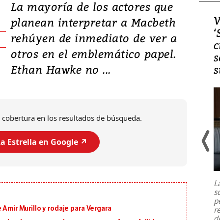
La mayoría de los actores que
Video, Japón: Terremoto
V
planean interpretar a Macbeth
deja heridos y graves
‘
rehúyen de inmediato de ver a
daños en Kumamoto
c
otros en el emblemático papel.
s
Ethan Hawke no ...
s
 cobertura en los resultados de búsqueda.
a Estrella en Google ↗️
Un fuerte terremoto de magnitud
7,1 se registró este martes 28 de
julio en la prefectura de Kumamoto,
L
al sur de Japón, provocando una
s
emergencia de gran
...
p
 Amir Murillo y rodaje para Vergara
r
d