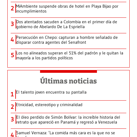
MiAmbiente suspende obras de hotel en Playa Bijao por
2
incumplimientos
Dos atentados sacuden a Colombia en el primer día de
3
gobierno de Abelardo De La Espriella
Persecución en Chepo: capturan a hombre señalado de
4
disparar contra agentes del Senafront
Los no alineados superan el 51% del padrón y le quitan la
5
mayoría a los partidos políticos
Últimas noticias
El talento joven encuentra su pantalla​
1
Etnicidad, estereotipo y criminalidad
2
El óleo perdido de Simón Bolívar: la increíble historia del
3
retrato que apareció en Panamá y regresó a Venezuela
Samuel Vernaza: ‘La comida más cara es la que no se
4