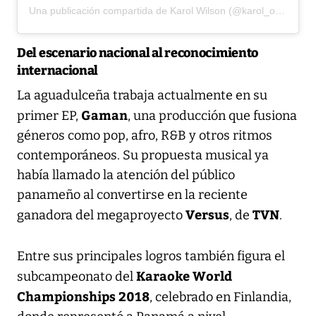
Una publicación compartida de Karol Wilson (@karol_ot_usa)
Del escenario nacional al reconocimiento
internacional
La aguadulceña trabaja actualmente en su
Gaman
primer EP,
, una producción que fusiona
géneros como pop, afro, R&B y otros ritmos
contemporáneos. Su propuesta musical ya
había llamado la atención del público
panameño al convertirse en la reciente
Versus
TVN
ganadora del megaproyecto
, de
.
Entre sus principales logros también figura el
Karaoke World
subcampeonato del
Championships 2018
, celebrado en Finlandia,