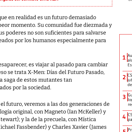
que en realidad es un futuro demasiado
 peor momento. Su comunidad fue diezmada y
s poderes no son suficientes para salvarse
creados por los humanos especialmente para
Au
1
al
esaparecer, es viajar al pasado para cambiar
Es
e eso se trata X-Men: Días del Futuro Pasado,
CS
2
la saga de estos mutantes tan
ju
de
dos por la sociedad.
Gu
3
lo
y el futuro, veremos a las dos generaciones de
re
ilogía original, con Magneto (Ian McKeller) y
CS
4
tewart); y la de la precuela, con Mística
pa
ichael Fassbender) y Charles Xavier (James
Pr
5