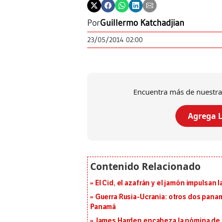
Por
Guillermo Katchadjian
23/05/2014 02:00
Encuentra más de nuestra
Agrega L
El Cid, el azafrán y el jamón impulsan
Guerra Rusia-Ucrania: otros dos pana
Panamá
James Harden encabeza la nómina de f