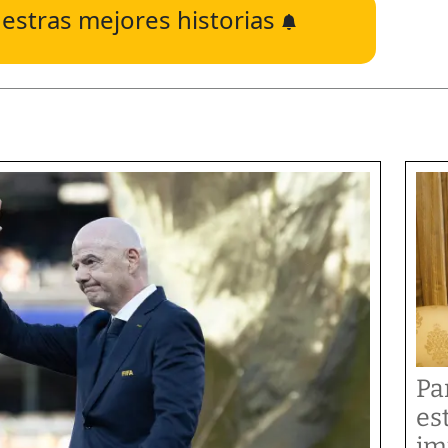
estras mejores historias
Pa
es
im