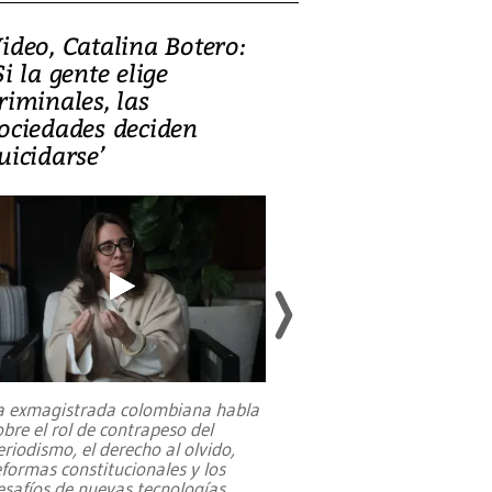
ideo, Catalina Botero:
Video: Lula la
Si la gente elige
candidatura 
riminales, las
promesas de i
ociedades deciden
en defensa, ed
uicidarse’
tierras raras
a exmagistrada colombiana habla
Entre recuerdos y es
obre el rol de contrapeso del
referencias hacia sus
eriodismo, el derecho al olvido,
presidente de Brasil,
eformas constitucionales y los
da Silva, oficializó 
esafíos de nuevas tecnologías
...
candidatura
...