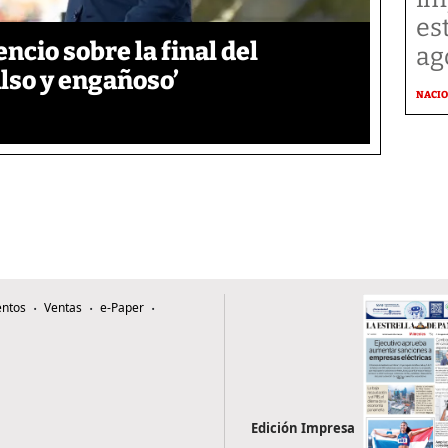
es
encio sobre la final del
ag
also y engañoso’
NACI
ntos
Ventas
e-Paper
Edición Impresa