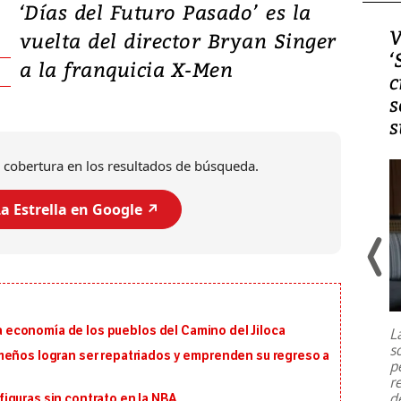
‘Días del Futuro Pasado’ es la
Video, Japón: Terremoto
V
vuelta del director Bryan Singer
deja heridos y graves
‘
a la franquicia X-Men
daños en Kumamoto
c
s
s
 cobertura en los resultados de búsqueda.
a Estrella en Google ↗️
Un fuerte terremoto de magnitud
7,1 se registró este martes 28 de
julio en la prefectura de Kumamoto,
 la economía de los pueblos del Camino del Jiloca
L
al sur de Japón, provocando una
s
emergencia de gran
...
meños logran ser repatriados y emprenden su regreso a
p
r
d
iguras sin contrato en la NBA