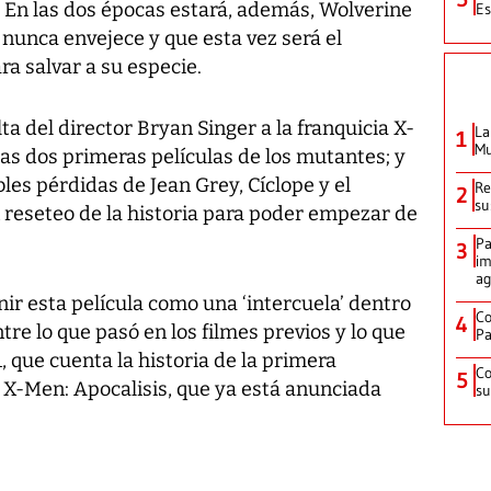
 En las dos épocas estará, además, Wolverine
Es
nunca envejece y que esta vez será el
ra salvar a su especie.
ta del director Bryan Singer a la franquicia X-
La
1
Mu
as dos primeras películas de los mutantes; y
les pérdidas de Jean Grey, Cíclope y el
Re
2
su
n reseteo de la historia para poder empezar de
Pa
3
im
ag
ir esta película como una ‘intercuela’ dentro
Co
4
ntre lo que pasó en los filmes previos y lo que
Pa
, que cuenta la historia de la primera
Co
5
 X-Men: Apocalisis, que ya está anunciada
su