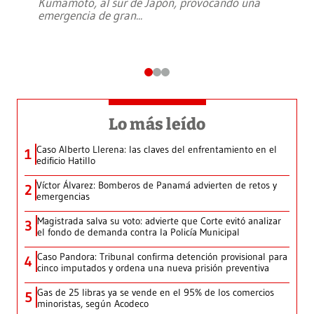
Kumamoto, al sur de Japón, provocando una
emergencia de gran
...
Lo más leído
Caso Alberto Llerena: las claves del enfrentamiento en el
1
edificio Hatillo
Víctor Álvarez: Bomberos de Panamá advierten de retos y
2
emergencias
Magistrada salva su voto: advierte que Corte evitó analizar
3
el fondo de demanda contra la Policía Municipal
Caso Pandora: Tribunal confirma detención provisional para
4
cinco imputados y ordena una nueva prisión preventiva
Gas de 25 libras ya se vende en el 95% de los comercios
5
minoristas, según Acodeco