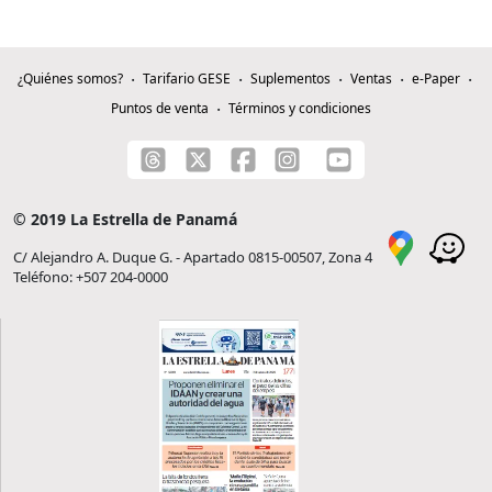
¿Quiénes somos?
Tarifario GESE
Suplementos
Ventas
e-Paper
Puntos de venta
Términos y condiciones
© 2019 La Estrella de Panamá
C/ Alejandro A. Duque G. - Apartado 0815-00507, Zona 4
Teléfono: +507 204-0000