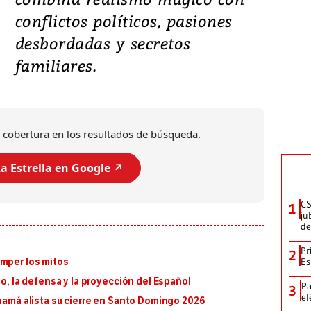
conflictos políticos, pasiones
desbordadas y secretos
familiares.
 cobertura en los resultados de búsqueda.
a Estrella en Google ↗️
CS
1
ju
de
Pr
2
Es
omper los mitos
io, la defensa y la proyección del Español
Pa
3
el
anamá alista su cierre en Santo Domingo 2026