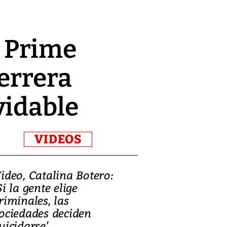
a Prime
Herrera
vidable
VIDEOS
ideo, Catalina Botero:
Video: Lula la
Si la gente elige
candidatura 
riminales, las
promesas de i
ociedades deciden
en defensa, ed
uicidarse’
tierras raras