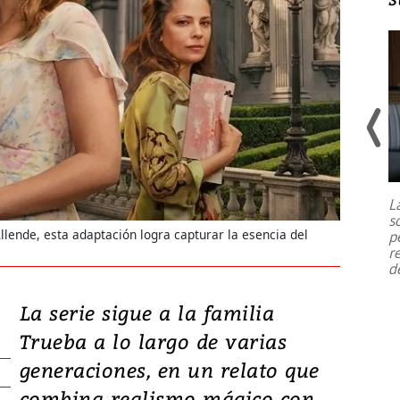
Un fuerte terremoto de magnitud
7,1 se registró este martes 28 de
julio en la prefectura de Kumamoto,
L
al sur de Japón, provocando una
s
emergencia de gran
...
ende, esta adaptación logra capturar la esencia del
p
r
d
La serie sigue a la familia
Trueba a lo largo de varias
generaciones, en un relato que
combina realismo mágico con