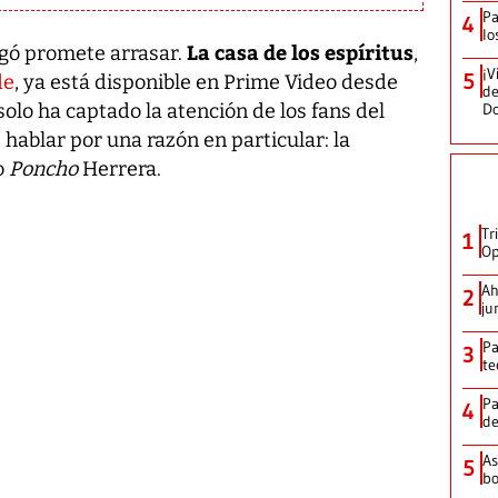
Pa
4
lo
La casa de los espíritus
legó promete arrasar.
,
¡V
5
de
, ya está disponible en Prime Video desde
de
D
 solo ha captado la atención de los fans del
 hablar por una razón en particular: la
o
Poncho
Herrera.
Tr
1
Op
Ah
2
ju
Pa
3
te
Pa
4
de
As
5
bo