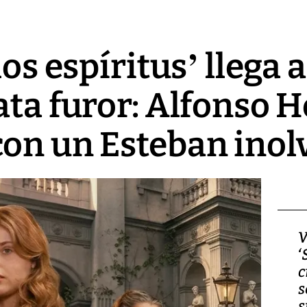
los espíritus’ llega 
ata furor: Alfonso 
on un Esteban inol
Video, Japón: Terremoto
V
deja heridos y graves
‘
daños en Kumamoto
c
s
s