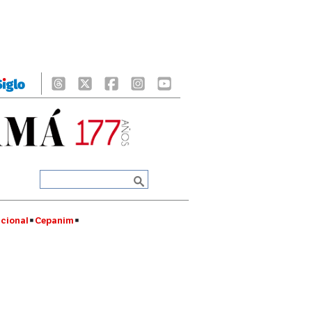
cional
Cepanim