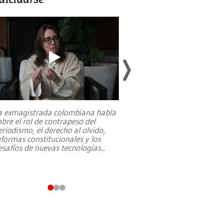
a exmagistrada colombiana habla
Entre recuerdos y es
obre el rol de contrapeso del
referencias hacia sus
eriodismo, el derecho al olvido,
presidente de Brasil,
eformas constitucionales y los
da Silva, oficializó 
esafíos de nuevas tecnologías
...
candidatura
...