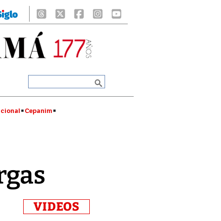
cional
Cepanim
rgas
VIDEOS