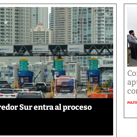
Co
ap
co
POLÍT
edor Sur entra al proceso