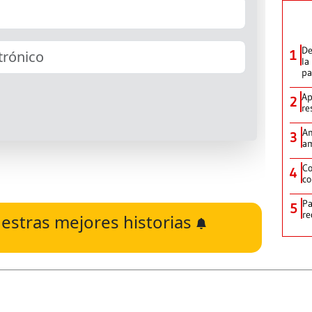
De
1
la
p
Ap
2
re
Am
3
am
Co
4
co
Pa
5
re
estras mejores historias