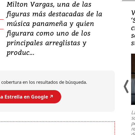
Milton Vargas, una de las
Video, Japón: Terremoto
V
figuras más destacadas de la
deja heridos y graves
‘
música panameña y quien
daños en Kumamoto
c
figurara como uno de los
s
principales arreglistas y
s
produc...
 cobertura en los resultados de búsqueda.
a Estrella en Google ↗️
Un fuerte terremoto de magnitud
7,1 se registró este martes 28 de
julio en la prefectura de Kumamoto,
L
al sur de Japón, provocando una
s
emergencia de gran
...
p
r
d