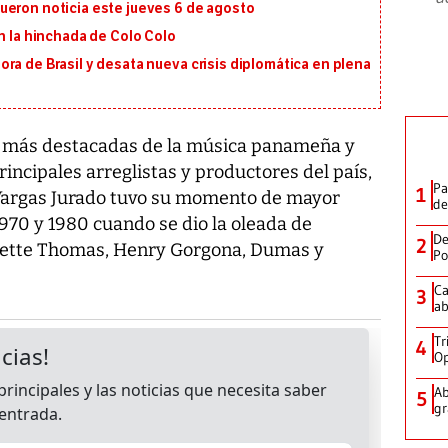
ueron noticia este jueves 6 de agosto
on la hinchada de Colo Colo
ra de Brasil y desata nueva crisis diplomática en plena
as más destacadas de la música panameña y
rincipales arreglistas y productores del país,
Pa
1
 Vargas Jurado tuvo su momento de mayor
de
970 y 1980 cuando se dio la oleada de
De
2
lette Thomas, Henry Gorgona, Dumas y
Po
Ca
3
ab
Tr
4
Op
Ab
5
gr