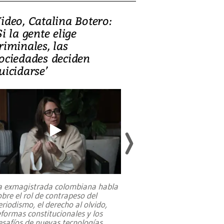
ideo, Catalina Botero:
Video: Lula la
Si la gente elige
candidatura 
riminales, las
promesas de i
ociedades deciden
en defensa, ed
uicidarse’
tierras raras
a exmagistrada colombiana habla
Entre recuerdos y es
obre el rol de contrapeso del
referencias hacia sus
eriodismo, el derecho al olvido,
presidente de Brasil,
eformas constitucionales y los
da Silva, oficializó 
esafíos de nuevas tecnologías
...
candidatura
...