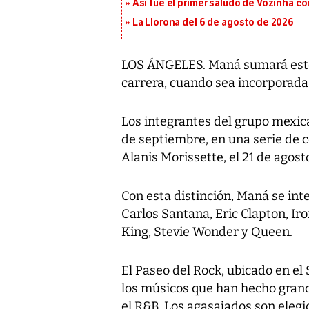
Así fue el primer saludo de Vozinha c
La Llorona del 6 de agosto de 2026
LOS ÁNGELES. Maná sumará este 
carrera, cuando sea incorporada 
Los integrantes del grupo mexic
de septiembre, en una serie de 
Alanis Morissette, el 21 de agost
Con esta distinción, Maná se int
Carlos Santana, Eric Clapton, Ir
King, Stevie Wonder y Queen.
El Paseo del Rock, ubicado en el
los músicos que han hecho grande
el R&B. Los agasajados son elegi