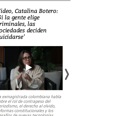
ideo, Catalina Botero:
Video: Lula la
Si la gente elige
candidatura 
riminales, las
promesas de i
ociedades deciden
en defensa, ed
uicidarse’
tierras raras
a exmagistrada colombiana habla
Entre recuerdos y es
obre el rol de contrapeso del
referencias hacia sus
eriodismo, el derecho al olvido,
presidente de Brasil,
eformas constitucionales y los
da Silva, oficializó 
esafíos de nuevas tecnologías
...
candidatura
...