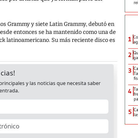
re
os Grammy y siete Latin Grammy, debutó en
 desde entonces se ha mantenido como una de
Co
1
ck latinoamericano. Su más reciente disco es
ag
Qu
2
ga
Ca
3
Ta
fi
Ta
4
fr
pa
Ca
5
la