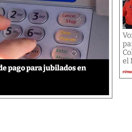
Vo
pa
Co
el
de pago para jubilados en
FÚTBO