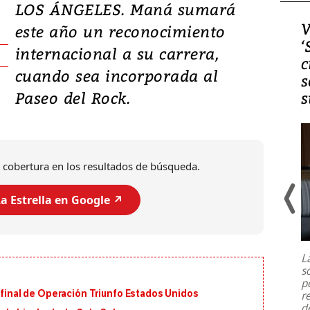
LOS ÁNGELES. Maná sumará
Video, Japón: Terremoto
V
este año un reconocimiento
deja heridos y graves
‘
internacional a su carrera,
daños en Kumamoto
c
cuando sea incorporada al
s
Paseo del Rock.
s
 cobertura en los resultados de búsqueda.
a Estrella en Google ↗️
Un fuerte terremoto de magnitud
7,1 se registró este martes 28 de
julio en la prefectura de Kumamoto,
L
al sur de Japón, provocando una
s
emergencia de gran
...
p
n final de Operación Triunfo Estados Unidos
r
d