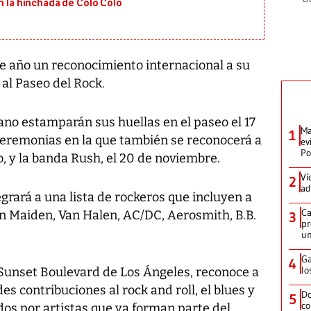
on la hinchada de Colo Colo
año un reconocimiento internacional a su
al Paseo del Rock.
ano estamparán sus huellas en el paseo el 17
Ma
1
ceremonias en la que también se reconocerá a
ev
Po
o, y la banda Rush, el 20 de noviembre.
Ví
2
ad
egrará a una lista de rockeros que incluyen a
Ca
on Maiden, Van Halen, AC/DC, Aerosmith, B.B.
3
pr
un
Ga
4
lo
 Sunset Boulevard de Los Ángeles, reconoce a
s contribuciones al rock and roll, el blues y
Do
5
co
dos por artistas que ya forman parte del