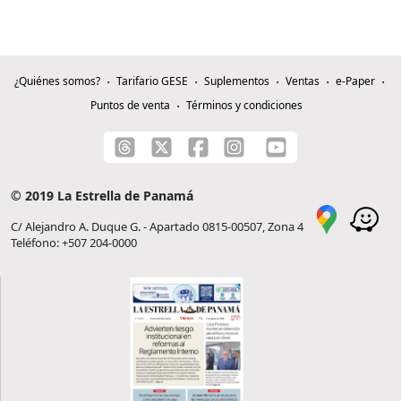
¿Quiénes somos?
Tarifario GESE
Suplementos
Ventas
e-Paper
Puntos de venta
Términos y condiciones
© 2019 La Estrella de Panamá
C/ Alejandro A. Duque G. - Apartado 0815-00507, Zona 4
Teléfono: +507 204-0000