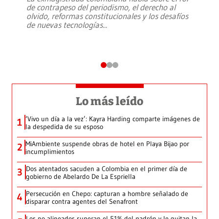
de contrapeso del periodismo, el derecho al
olvido, reformas constitucionales y los desafíos
de nuevas tecnologías
...
Lo más leído
‘Vivo un día a la vez’: Kayra Harding comparte imágenes de
1
la despedida de su esposo
MiAmbiente suspende obras de hotel en Playa Bijao por
2
incumplimientos
Dos atentados sacuden a Colombia en el primer día de
3
gobierno de Abelardo De La Espriella
Persecución en Chepo: capturan a hombre señalado de
4
disparar contra agentes del Senafront
Los no alineados superan el 51% del padrón y le quitan la