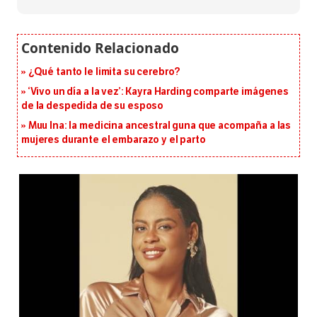
¿Qué tanto le limita su cerebro?
‘Vivo un día a la vez’: Kayra Harding comparte imágenes
de la despedida de su esposo
Muu Ina: la medicina ancestral guna que acompaña a las
mujeres durante el embarazo y el parto