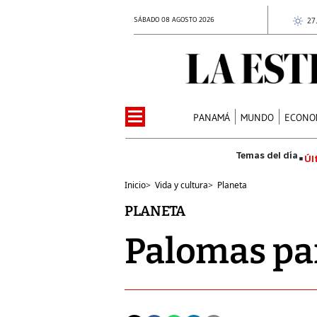
SÁBADO 08 AGOSTO 2026
27
PANAMÁ
MUNDO
ECONO
Úl
Inicio
>
Vida y cultura
>
Planeta
PLANETA
Palomas par