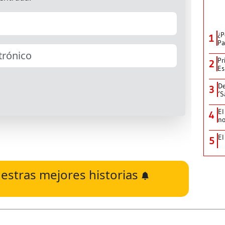
¿P
1
Pa
Pr
2
Es
De
3
‘S
El
4
no
El
5
estras mejores historias