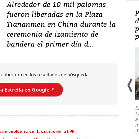
Alrededor de 10 mil palomas
Video: Lula lanza su
P
fueron liberadas en la Plaza
candidatura con
d
Tiananmen en China durante la
promesas de inversión
p
ceremonia de izamiento de
en defensa, educación y
p
bandera el primer día d...
tierras raras
 cobertura en los resultados de búsqueda.
a Estrella en Google ↗️
E
l
Entre recuerdos y escuetas
a
referencias hacia sus adversarios, el
m
presidente de Brasil, Luiz Inácio Lula
m
 se vuelven a ver las caras en la LPF
da Silva, oficializó este domingo su
candidatura
...