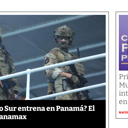
Pr
Mu
in
en
o Sur entrena en Panamá? El
NACI
 Panamax