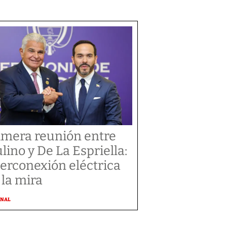
imera reunión entre
lino y De La Espriella:
terconexión eléctrica
 la mira
ONAL