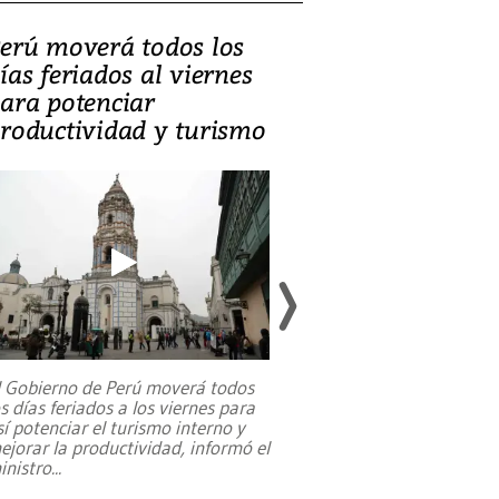
erú moverá todos los
Video, Catalin
ías feriados al viernes
‘Si la gente el
ara potenciar
criminales, la
roductividad y turismo
sociedades de
suicidarse’
l Gobierno de Perú moverá todos
os días feriados a los viernes para
La exmagistrada co
sí potenciar el turismo interno y
sobre el rol de contr
ejorar la productividad, informó el
periodismo, el derech
inistro
...
reformas constitucio
desafíos de nuevas t