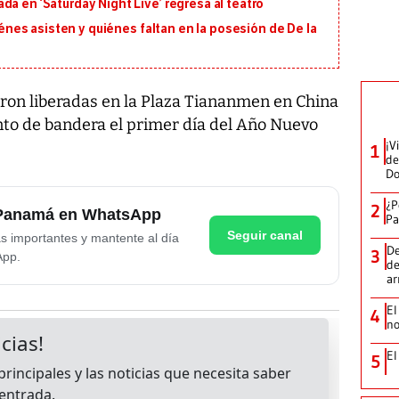
a en ‘Saturday Night Live’ regresa al teatro
uiénes asisten y quiénes faltan en la posesión de De la
ron liberadas en la Plaza Tiananmen en China
to de bandera el primer día del Año Nuevo
¡V
1
de
D
¿P
2
e Panamá en WhatsApp
Pa
Seguir canal
as importantes y mantente al día
De
3
App.
de
a
El
4
no
El
5