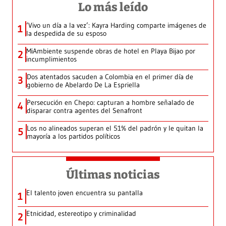
Lo más leído
‘Vivo un día a la vez’: Kayra Harding comparte imágenes de
1
la despedida de su esposo
MiAmbiente suspende obras de hotel en Playa Bijao por
2
incumplimientos
Dos atentados sacuden a Colombia en el primer día de
3
gobierno de Abelardo De La Espriella
Persecución en Chepo: capturan a hombre señalado de
4
disparar contra agentes del Senafront
Los no alineados superan el 51% del padrón y le quitan la
5
mayoría a los partidos políticos
Últimas noticias
El talento joven encuentra su pantalla​
1
Etnicidad, estereotipo y criminalidad
2