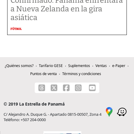
Confirmado: Panamá enfrentará
a Nueva Zelanda en la gira
asiática
FÚTBOL
¿Quiénes somos?
Tarifario GESE
Suplementos
Ventas
e-Paper
Puntos de venta
Términos y condiciones
© 2019 La Estrella de Panamá
C/ Alejandro A. Duque G. - Apartado 0815-00507, Zona 4
Teléfono: +507 204-0000