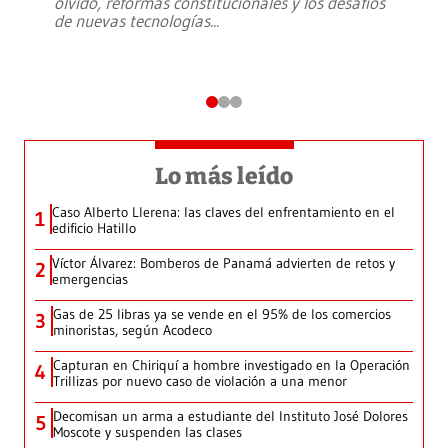
olvido, reformas constitucionales y los desafíos
de nuevas tecnologías
...
Lo más leído
Caso Alberto Llerena: las claves del enfrentamiento en el
1
edificio Hatillo
Víctor Álvarez: Bomberos de Panamá advierten de retos y
2
emergencias
Gas de 25 libras ya se vende en el 95% de los comercios
3
minoristas, según Acodeco
Capturan en Chiriquí a hombre investigado en la Operación
4
Trillizas por nuevo caso de violación a una menor
Decomisan un arma a estudiante del Instituto José Dolores
5
Moscote y suspenden las clases