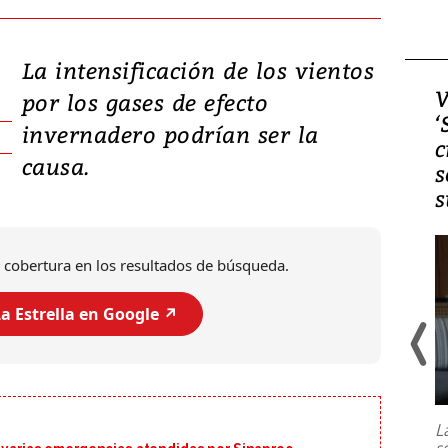
La intensificación de los vientos
Video, Japón: Terremoto
V
por los gases de efecto
deja heridos y graves
‘
invernadero podrían ser la
daños en Kumamoto
c
causa.
s
s
 cobertura en los resultados de búsqueda.
a Estrella en Google ↗️
Un fuerte terremoto de magnitud
7,1 se registró este martes 28 de
julio en la prefectura de Kumamoto,
L
al sur de Japón, provocando una
s