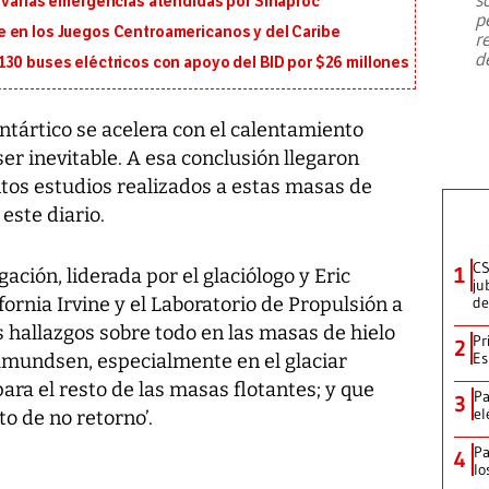
n varias emergencias atendidas por Sinaproc
emergencia de gran
...
p
 en los Juegos Centroamericanos y del Caribe
r
d
130 buses eléctricos con apoyo del BID por $26 millones
Antártico se acelera con el calentamiento
er inevitable. A esa conclusión llegaron
ntos estudios realizados a estas masas de
este diario.
CS
1
ación, liderada por el glaciólogo y Eric
ju
fornia Irvine y el Laboratorio de Propulsión a
de
s hallazgos sobre todo en las masas de hielo
Pr
2
Es
 Amundsen, especialmente en el glaciar
ara el resto de las masas flotantes; y que
Pa
3
el
o de no retorno’.
Pa
4
lo