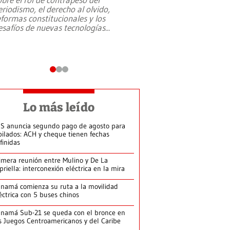
eriodismo, el derecho al olvido,
presidente de Brasil,
eformas constitucionales y los
da Silva, oficializó 
esafíos de nuevas tecnologías
...
candidatura
...
Lo más leído
S anuncia segundo pago de agosto para
bilados: ACH y cheque tienen fechas
finidas
imera reunión entre Mulino y De La
priella: interconexión eléctrica en la mira
namá comienza su ruta a la movilidad
éctrica con 5 buses chinos
namá Sub-21 se queda con el bronce en
s Juegos Centroamericanos y del Caribe