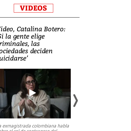
VIDEOS
ideo, Catalina Botero:
Video: Lula la
Si la gente elige
candidatura 
riminales, las
promesas de i
ociedades deciden
en defensa, ed
uicidarse’
tierras raras
a exmagistrada colombiana habla
Entre recuerdos y es
obre el rol de contrapeso del
referencias hacia sus