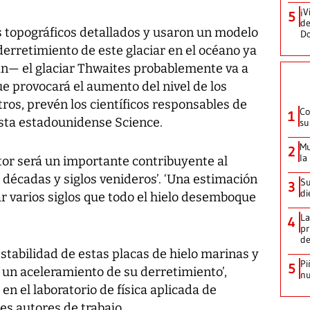
¡V
5
de
s topográficos detallados y usaron un modelo
D
erretimiento de este glaciar en el océano ya
— el glaciar Thwaites probablemente va a
ue provocará el aumento del nivel de los
os, prevén los científicos responsables de
Co
1
ista estadounidense Science.
su
Mu
2
la
tor será un importante contribuyente al
 décadas y siglos venideros’. ‘Una estimación
Su
3
di
r varios siglos que todo el hielo desemboque
La
4
pr
d
stabilidad de estas placas de hielo marinas y
Pi
5
un aceleramiento de su derretimiento’,
nu
 en el laboratorio de física aplicada de
es autores de trabajo.