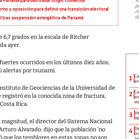
a Panamá para destrabar litigio comercial
emergencia de gran
...
p
no y oposición para definir una transición electoral
r
d
al tras suspensión energética de Panamá
 6,7 grados en la escala de Ritcher
da ayer.
fuertes ocurridos en los últimos diez años,
i alertas por tsunami.
Ca
1
en
nstituto de Geociencias de la Universidad de
Ca
2
registró en la conocida zona de fractura,
en
vi
Costa Rica.
Ve
3
op
 magnitud, el director del Sistema Nacional
De
Arturo Alvarado, dijo que la población ‘no
4
In
ó que los temblores en estas zonas no son
la