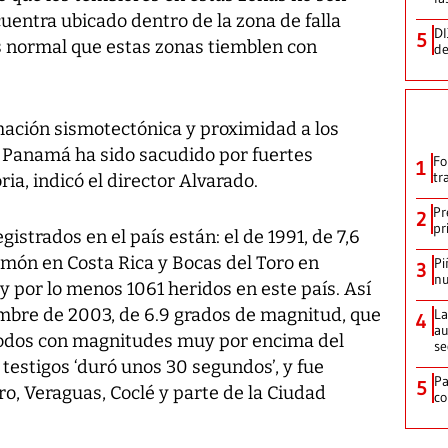
cuentra ubicado dentro de la zona de falla
DI
5
‘es normal que estas zonas tiemblen con
de
ación sismotectónica y proximidad a los
de Panamá ha sido sacudido por fuertes
Fo
1
tr
ria, indicó el director Alvarado.
Pr
2
pr
istrados en el país están: el de 1991, de 7,6
imón en Costa Rica y Bocas del Toro en
Pi
3
nu
 por lo menos 1061 heridos en este país. Así
embre de 2003, de 6.9 grados de magnitud, que
La
4
au
odos con magnitudes muy por encima del
se
testigos ‘duró unos 30 segundos’, y fue
Pa
5
ro, Veraguas, Coclé y parte de la Ciudad
co