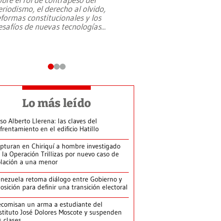
eriodismo, el derecho al olvido,
presidente de Brasil,
eformas constitucionales y los
da Silva, oficializó 
esafíos de nuevas tecnologías
...
candidatura
...
Lo más leído
so Alberto Llerena: las claves del
frentamiento en el edificio Hatillo
pturan en Chiriquí a hombre investigado
 la Operación Trillizas por nuevo caso de
olación a una menor
nezuela retoma diálogo entre Gobierno y
osición para definir una transición electoral
comisan un arma a estudiante del
stituto José Dolores Moscote y suspenden
s clases