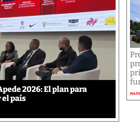
Pr
pr
pr
fu
Apede 2026: El plan para
POLÍT
 el país