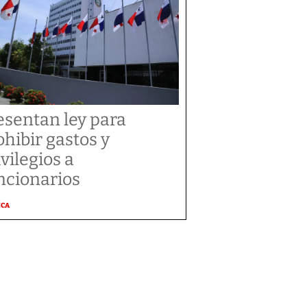
esentan ley para
ohibir gastos y
ivilegios a
ncionarios
ICA