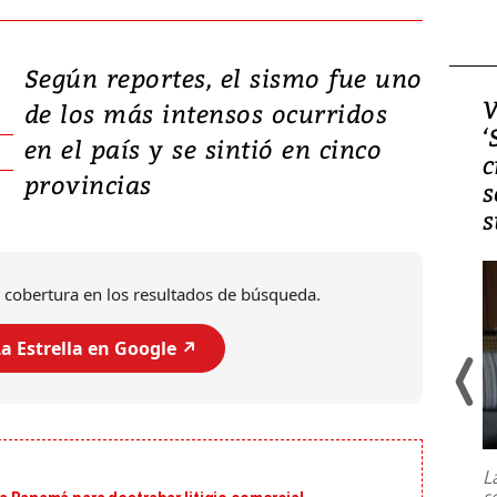
Según reportes, el sismo fue uno
Video, Japón: Terremoto
V
de los más intensos ocurridos
deja heridos y graves
‘
en el país y se sintió en cinco
daños en Kumamoto
c
provincias
s
s
 cobertura en los resultados de búsqueda.
a Estrella en Google ↗️
Un fuerte terremoto de magnitud
7,1 se registró este martes 28 de
julio en la prefectura de Kumamoto,
L
al sur de Japón, provocando una
s