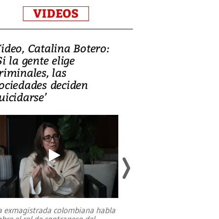
VIDEOS
ideo, Catalina Botero:
Video: Lula la
Si la gente elige
candidatura 
riminales, las
promesas de i
ociedades deciden
en defensa, ed
uicidarse’
tierras raras
a exmagistrada colombiana habla
Entre recuerdos y es
obre el rol de contrapeso del
referencias hacia sus