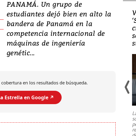
PANAMÁ. Un grupo de
Video, Japón: Terremoto
V
estudiantes dejó bien en alto la
deja heridos y graves
‘
bandera de Panamá en la
daños en Kumamoto
c
competencia internacional de
s
máquinas de ingeniería
s
genétic...
 cobertura en los resultados de búsqueda.
a Estrella en Google ↗️
Un fuerte terremoto de magnitud
7,1 se registró este martes 28 de
julio en la prefectura de Kumamoto,
L
al sur de Japón, provocando una
s
emergencia de gran
...
p
r
d