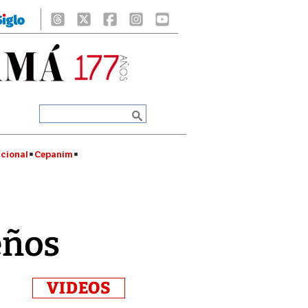
cional
Cepanim
eños
VIDEOS