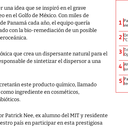
 una idea que se inspiró en el grave
o en el Golfo de México. Con miles de
Pa
1
 de Panamá cada año, el equipo quería
vi
ado con la bio-remediación de un posible
On
2
teroceánica.
°C
Tr
3
tóxica que crea un dispersante natural para el
Op
responsable de sintetizar el dispersor a una
Ah
4
ju
Pa
5
te
ecretarán este producto químico, llamado
l como ingrediente en cosméticos,
bióticos.
or Patrick Nee, ex alumno del MIT y residente
stro país en participar en esta prestigiosa