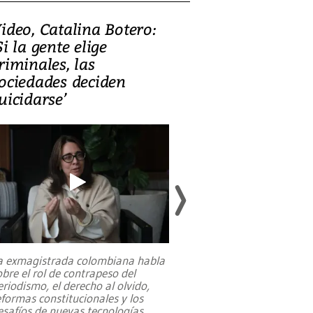
ideo, Catalina Botero:
Video: Lula la
Si la gente elige
candidatura 
riminales, las
promesas de i
ociedades deciden
en defensa, ed
uicidarse’
tierras raras
a exmagistrada colombiana habla
Entre recuerdos y es
obre el rol de contrapeso del
referencias hacia sus
eriodismo, el derecho al olvido,
presidente de Brasil,
eformas constitucionales y los
da Silva, oficializó 
esafíos de nuevas tecnologías
...
candidatura
...