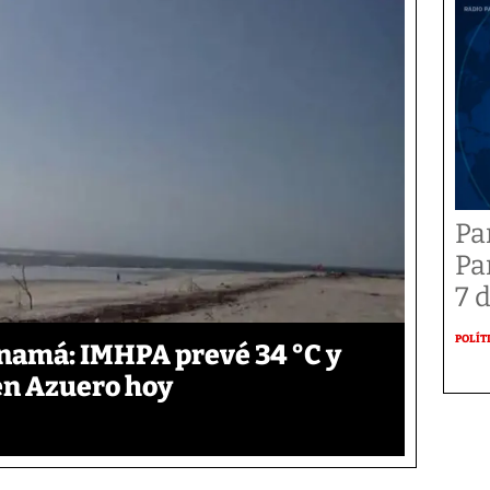
Pa
Pa
7 
POLÍT
anamá: IMHPA prevé 34 °C y
en Azuero hoy