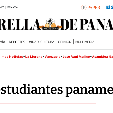
.4°C | PANAMÁ
MÍA
DEPORTES
VIDA Y CULTURA
OPINIÓN
MULTIMEDIA
timas Noticias
La Llorona
Venezuela
José Raúl Mulino
Asamblea Na
estudiantes panam