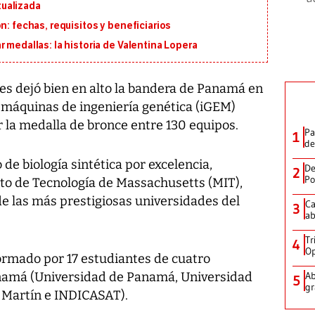
ualizada
n: fechas, requisitos y beneficiarios
 medallas: la historia de Valentina Lopera
s dejó bien en alto la bandera de Panamá en
 máquinas de ingeniería genética (iGEM)
r la medalla de bronce entre 130 equipos.
Pa
1
de
 de biología sintética por excelencia,
De
2
Po
uto de Tecnología de Massachusetts (MIT),
de las más prestigiosas universidades del
Ca
3
ab
Tr
4
Op
rmado por 17 estudiantes de cuatro
namá (Universidad de Panamá, Universidad
Ab
5
gr
 Martín e INDICASAT).