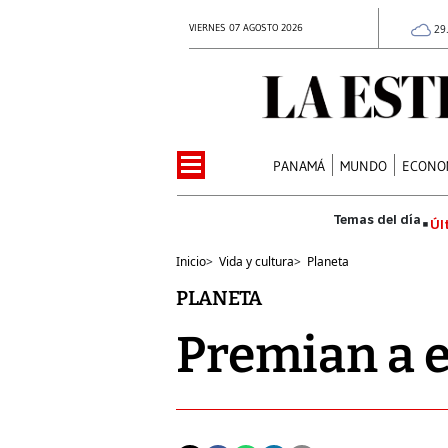
VIERNES 07 AGOSTO 2026
29
PANAMÁ
MUNDO
ECONO
Úl
Inicio
>
Vida y cultura
>
Planeta
PLANETA
Premian a 