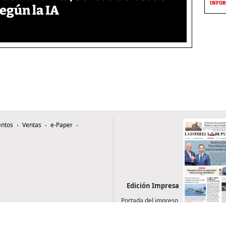
INFOR
según la IA
ntos
Ventas
e-Paper
Edición Impresa
Portada del impreso
del 8 de agosto de
2026
0507, Zona 4