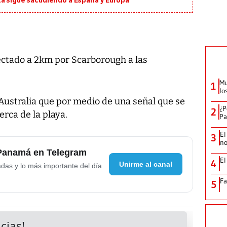
ta sigue sacudiendo a España y Europa
tectado a 2km por Scarborough a las
Mu
1
lo
 Australia que por medio de una señal que se
¿P
2
cerca de la playa.
Pa
El
3
no
 Panamá en Telegram
El
4
Unirme al canal
adas y lo más importante del día
Fa
5