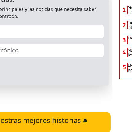
Pi
1
es
Cl
2
IM
Fa
3
Mu
4
lo
LN
5
po
estras mejores historias