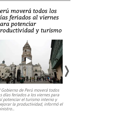
erú moverá todos los
Video, Catalin
ías feriados al viernes
‘Si la gente el
ara potenciar
criminales, la
roductividad y turismo
sociedades de
suicidarse’
l Gobierno de Perú moverá todos
os días feriados a los viernes para
La exmagistrada co
sí potenciar el turismo interno y
sobre el rol de contr
ejorar la productividad, informó el
periodismo, el derech
inistro
...
reformas constitucio
desafíos de nuevas t