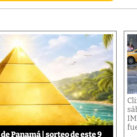
Cl
sá
IM
fu
 de Panamá | sorteo de este 9