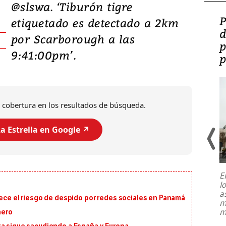
@slswa. ‘Tiburón tigre
Video: Lula lanza su
P
etiquetado es detectado a 2km
candidatura con
d
por Scarborough a las
promesas de inversión
p
9:41:00pm’.
en defensa, educación y
p
tierras raras
 cobertura en los resultados de búsqueda.
a Estrella en Google ↗️
E
l
Entre recuerdos y escuetas
a
referencias hacia sus adversarios, el
rece el riesgo de despido por redes sociales en Panamá
m
presidente de Brasil, Luiz Inácio Lula
m
nero
da Silva, oficializó este domingo su
candidatura
...