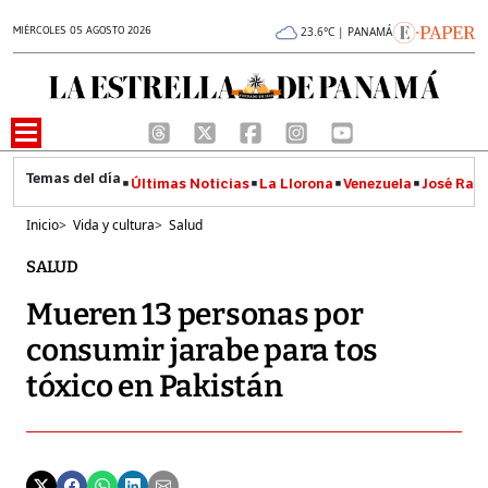
MIÉRCOLES 05 AGOSTO 2026
23.6°C | PANAMÁ
Últimas Noticias
La Llorona
Venezuela
José Raúl
Inicio
>
Vida y cultura
>
Salud
SALUD
Mueren 13 personas por
consumir jarabe para tos
tóxico en Pakistán