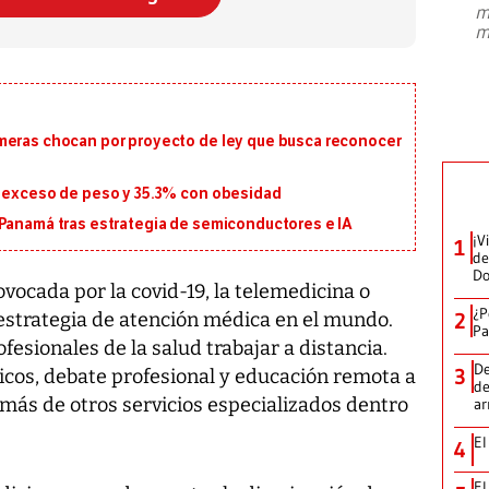
m
presidente de Brasil, Luiz Inácio Lula
m
da Silva, oficializó este domingo su
candidatura
...
meras chocan por proyecto de ley que busca reconocer
n exceso de peso y 35.3% con obesidad
 Panamá tras estrategia de semiconductores e IA
¡V
1
de
D
rovocada por la covid-19, la telemedicina o
¿P
 estrategia de atención médica en el mundo.
2
Pa
fesionales de la salud trabajar a distancia.
De
3
icos, debate profesional y educación remota a
de
más de otros servicios especializados dentro
a
El
4
El