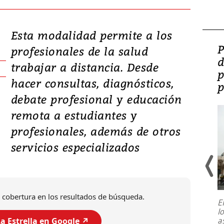
Esta modalidad permite a los
Video: Lula lanza su
P
profesionales de la salud
candidatura con
d
trabajar a distancia. Desde
promesas de inversión
p
hacer consultas, diagnósticos,
en defensa, educación y
p
debate profesional y educación
tierras raras
remota a estudiantes y
profesionales, además de otros
servicios especializados
 cobertura en los resultados de búsqueda.
E
l
Entre recuerdos y escuetas
a
a Estrella en Google ↗️
referencias hacia sus adversarios, el