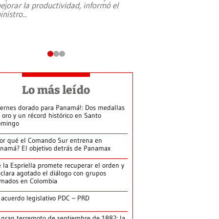
ejorar la productividad, informó el
periodismo, el derech
inistro
...
reformas constitucio
desafíos de nuevas t
Lo más leído
iernes dorado para Panamá!: Dos medallas
 oro y un récord histórico en Santo
omingo
or qué el Comando Sur entrena en
namá? El objetivo detrás de Panamax
 la Espriella promete recuperar el orden y
clara agotado el diálogo con grupos
rmados en Colombia
 acuerdo legislativo PDC – PRD
 gran terremoto de septiembre de 1882: la