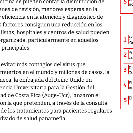
5
edicina se pueden contar la disminución de
no
enes de revisión, menores esperas en la
eficiencia en la atención y diagnóstico de
os factores consiguen una reducción en los
alistas, hospitales y centros de salud pueden
¿P
1
organizada, particularmente en aquellos
Pa
 principales.
Pr
2
Es
 evitar más contagios del virus que
De
3
muertos en el mundo y millones de casos, la
‘S
eca, la embajada del Reino Unido en
El
4
ncia Universitaria para la Gestión del
no
d de Costa Rica (Auge-Ucr), lanzaron el
El
5
on la que pretenden, a través de la consulta
 de los tratamientos para pacientes regulares
 privado de salud panameña.