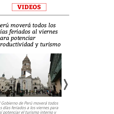
VIDEOS
erú moverá todos los
Video, Catalin
ías feriados al viernes
‘Si la gente el
ara potenciar
criminales, la
roductividad y turismo
sociedades de
suicidarse’
l Gobierno de Perú moverá todos
os días feriados a los viernes para
La exmagistrada co
sí potenciar el turismo interno y
sobre el rol de contr