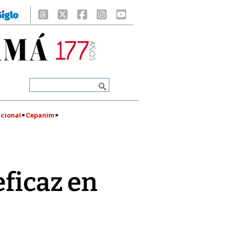
cional
Cepanim
eficaz en