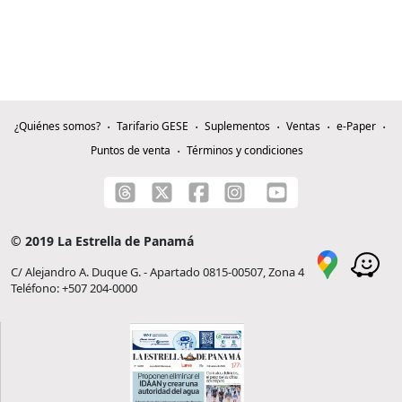
¿Quiénes somos?
Tarifario GESE
Suplementos
Ventas
e-Paper
Puntos de venta
Términos y condiciones
© 2019 La Estrella de Panamá
C/ Alejandro A. Duque G. - Apartado 0815-00507, Zona 4
Teléfono: +507 204-0000