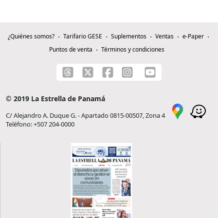
¿Quiénes somos?
Tarifario GESE
Suplementos
Ventas
e-Paper
Puntos de venta
Términos y condiciones
© 2019 La Estrella de Panamá
C/ Alejandro A. Duque G. - Apartado 0815-00507, Zona 4
Teléfono: +507 204-0000