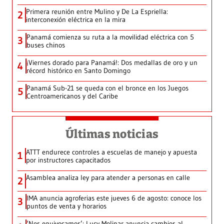
Primera reunión entre Mulino y De La Espriella:
2
interconexión eléctrica en la mira
Panamá comienza su ruta a la movilidad eléctrica con 5
3
buses chinos
¡Viernes dorado para Panamá!: Dos medallas de oro y un
4
récord histórico en Santo Domingo
Panamá Sub-21 se queda con el bronce en los Juegos
5
Centroamericanos y del Caribe
Últimas noticias
ATTT endurece controles a escuelas de manejo y apuesta
1
por instructores capacitados
Asamblea analiza ley para atender a personas en calle
2
IMA anuncia agroferias este jueves 6 de agosto: conoce los
3
puntos de venta y horarios
‘Nos equivocamos’: Lucy Molinar anuncia cambios al