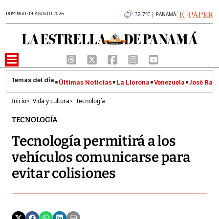
DOMINGO 09 AGOSTO 2026
32.7°C | PANAMÁ
Últimas Noticias
La Llorona
Venezuela
José Raúl
Inicio
>
Vida y cultura
>
Tecnología
TECNOLOGÍA
Tecnología permitirá a los
vehículos comunicarse para
evitar colisiones