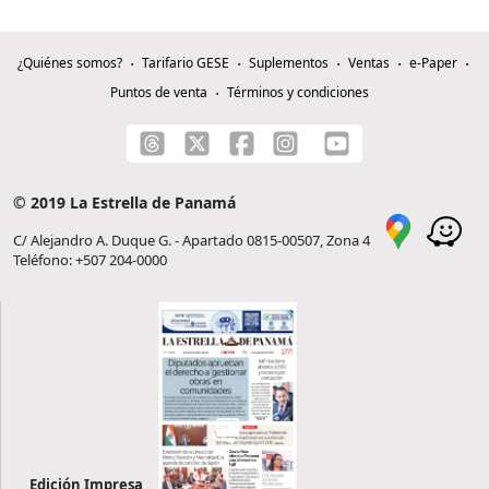
¿Quiénes somos?
Tarifario GESE
Suplementos
Ventas
e-Paper
Puntos de venta
Términos y condiciones
© 2019 La Estrella de Panamá
C/ Alejandro A. Duque G. - Apartado 0815-00507, Zona 4
Teléfono: +507 204-0000
Edición Impresa