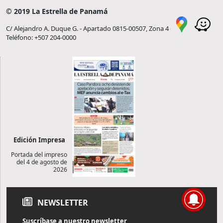
© 2019 La Estrella de Panamá
C/ Alejandro A. Duque G. - Apartado 0815-00507, Zona 4
Teléfono: +507 204-0000
Edición Impresa
Portada del impreso
del 4 de agosto de
2026
NEWSLETTER
Suscríbase a nuestro newsletter