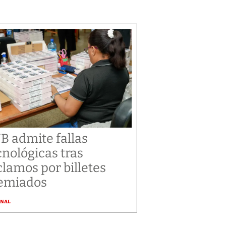
B admite fallas
cnológicas tras
clamos por billetes
emiados
ONAL