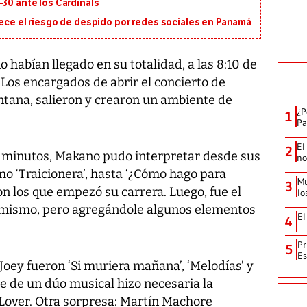
-30 ante los Cardinals
rece el riesgo de despido por redes sociales en Panamá
habían llegado en su totalidad, a las 8:10 de
Los encargados de abrir el concierto de
tana, salieron y crearon un ambiente de
¿P
1
Pa
El
2
 minutos, Makano pudo interpretar desde sus
no
o ‘Traicionera’, hasta ‘¿Cómo hago para
Mu
3
con los que empezó su carrera. Luego, fue el
lo
o mismo, pero agregándole algunos elementos
El
4
Pr
5
Es
oey fueron ‘Si muriera mañana’, ‘Melodías’ y
se de un dúo musical hizo necesaria la
 Lover. Otra sorpresa: Martín Machore