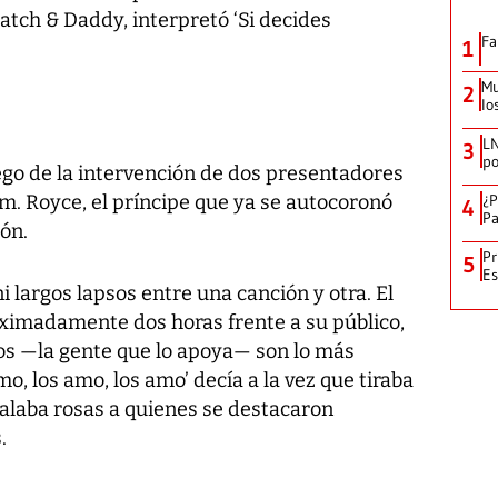
atch & Daddy, interpretó ‘Si decides
Fa
1
Mu
2
lo
LN
3
po
ego de la intervención de dos presentadores
.m. Royce, el príncipe que ya se autocoronó
¿P
4
Pa
ión.
Pr
5
Es
 largos lapsos entre una canción y otra. El
ximadamente dos horas frente a su público,
los —la gente que lo apoya— son lo más
o, los amo, los amo’ decía a la vez que tiraba
galaba rosas a quienes se destacaron
.