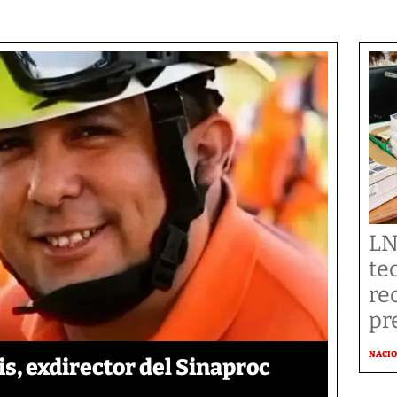
LN
te
re
pr
NACI
is, exdirector del Sinaproc