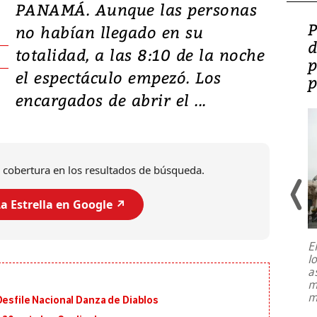
PANAMÁ. Aunque las personas
Video: Lula lanza su
P
no habían llegado en su
candidatura con
d
totalidad, a las 8:10 de la noche
promesas de inversión
p
el espectáculo empezó. Los
en defensa, educación y
p
encargados de abrir el ...
tierras raras
 cobertura en los resultados de búsqueda.
a Estrella en Google ↗️
E
l
Entre recuerdos y escuetas
a
referencias hacia sus adversarios, el
m
presidente de Brasil, Luiz Inácio Lula
m
Desfile Nacional Danza de Diablos
da Silva, oficializó este domingo su
candidatura
...