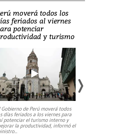
erú moverá todos los
Video, Catalin
ías feriados al viernes
‘Si la gente el
ara potenciar
criminales, la
roductividad y turismo
sociedades de
suicidarse’
l Gobierno de Perú moverá todos
os días feriados a los viernes para
La exmagistrada co
sí potenciar el turismo interno y
sobre el rol de contr
ejorar la productividad, informó el
periodismo, el derech
inistro
...
reformas constitucio
desafíos de nuevas t