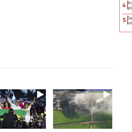
Pr
4
po
Se
5
co