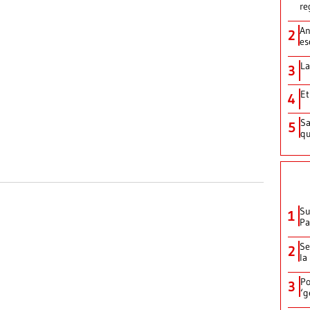
re
An
2
es
La
3
Et
4
Sa
5
qu
Su
1
P
Se
2
la
Po
3
‘g