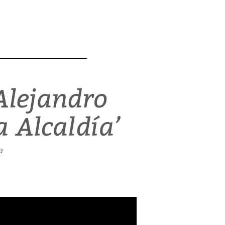
Alejandro
a Alcaldía’
a