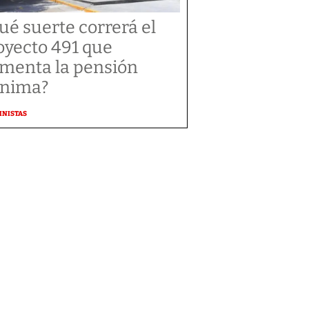
ué suerte correrá el
oyecto 491 que
menta la pensión
nima?
MNISTAS