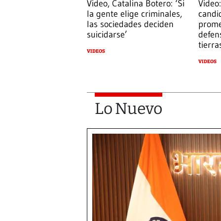
Video, Catalina Botero: ‘Si
Video:
la gente elige criminales,
candi
las sociedades deciden
prome
suicidarse’
defens
tierra
VIDEOS
VIDEOS
Lo Nuevo