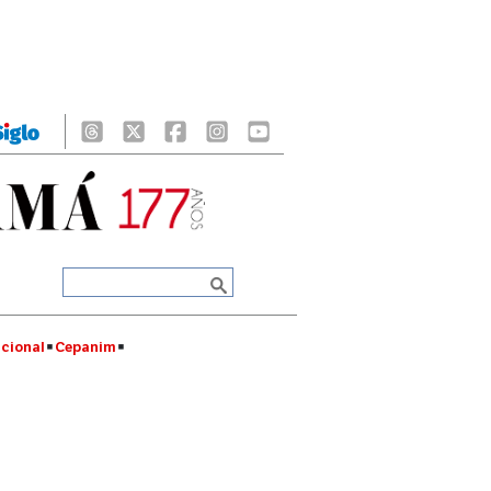
cional
Cepanim