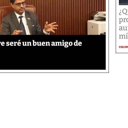
¿Q
pr
au
mí
re seré un buen amigo de
COLU