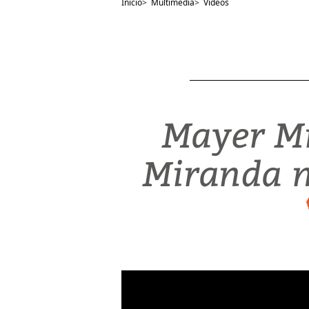
Inicio
>
Multimedia
>
Videos
Mayer Mi
Miranda no