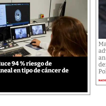
Ma
ad
an
duce 94 % riesgo de
de
neal en tipo de cáncer de
Po
NACI