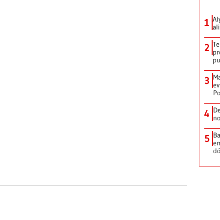
Al
1
al
Te
2
pr
p
Ma
3
ev
Po
De
4
no
Ba
5
em
dó