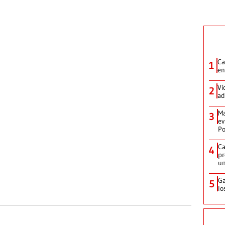
Ca
1
en
Ví
2
ad
Ma
3
ev
Po
Ca
4
pr
un
Ga
5
lo