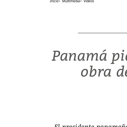
Inicio
>
Multimedia
>
Videos
Panamá pid
obra d
El presidente panameño