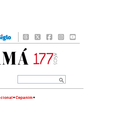
cional
Cepanim