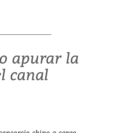
o apurar la
l canal
consorcio chino a cargo