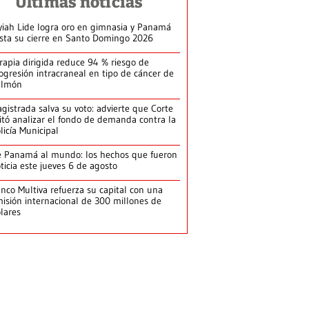
Últimas noticias
yiah Lide logra oro en gimnasia y Panamá
ista su cierre en Santo Domingo 2026
rapia dirigida reduce 94 % riesgo de
ogresión intracraneal en tipo de cáncer de
ulmón
gistrada salva su voto: advierte que Corte
itó analizar el fondo de demanda contra la
licía Municipal
 Panamá al mundo: los hechos que fueron
ticia este jueves 6 de agosto
nco Multiva refuerza su capital con una
isión internacional de 300 millones de
lares