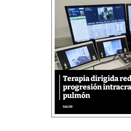
Terapia dirigida re
progresión intracra
pulmón
SALUD