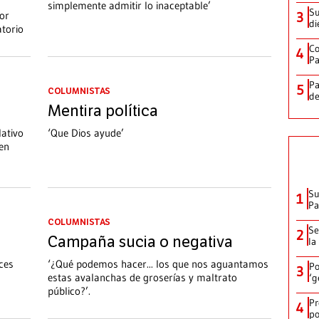
simplemente admitir lo inaceptable’
Su
por
3
di
atorio
Co
4
Pa
Pa
5
COLUMNISTAS
de
Mentira política
lativo
‘Que Dios ayude’
 en
Su
1
P
COLUMNISTAS
Se
2
Campaña sucia o negativa
la
nces
‘¿Qué podemos hacer... los que nos aguantamos
Po
3
estas avalanchas de groserías y maltrato
‘g
público?’.
Pr
4
po