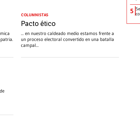
Se
5
co
COLUMNISTAS
Pacto ético
́mica
... en nuestro caldeado medio estamos frente a
patria.
un proceso electoral convertido en una batalla
campal...
de