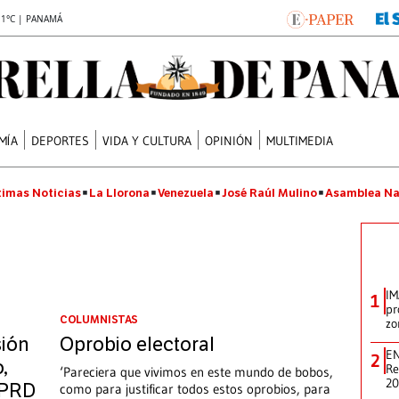
.1°C | PANAMÁ
MÍA
DEPORTES
VIDA Y CULTURA
OPINIÓN
MULTIMEDIA
timas Noticias
La Llorona
Venezuela
José Raúl Mulino
Asamblea Na
IM
1
pr
COLUMNISTAS
zo
ión
Oprobio electoral
EN
2
,
Re
‘Pareciera que vivimos en este mundo de bobos,
2
l PRD
como para justificar todos estos oprobios, para