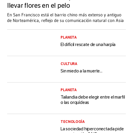
llevar flores en el pelo
En San Francisco está el barrio chino más extenso y antiguo
de Norteamérica, reflejo de su comunicación natural con Asia
PLANETA
El difícil rescate de una harpía
CULTURA
Sin miedo a la muerte...
PLANETA
Tailandia debe elegir entre el marfil
o las orquídeas
TECNOLOGÍA
La sociedad hiperconectada pide