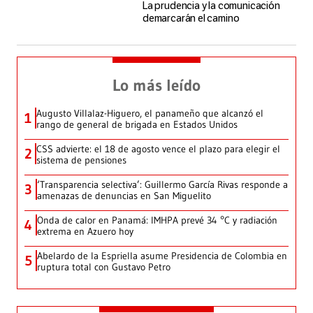
La prudencia y la comunicación
demarcarán el camino
Lo más leído
Augusto Villalaz-Higuero, el panameño que alcanzó el
1
rango de general de brigada en Estados Unidos
CSS advierte: el 18 de agosto vence el plazo para elegir el
2
sistema de pensiones
‘Transparencia selectiva’: Guillermo García Rivas responde a
3
amenazas de denuncias en San Miguelito
Onda de calor en Panamá: IMHPA prevé 34 °C y radiación
4
extrema en Azuero hoy
Abelardo de la Espriella asume Presidencia de Colombia en
5
ruptura total con Gustavo Petro