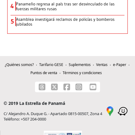
Panameño regresa al país tras ser desvinculado de las
4
fuerzas militares rusas
Asamblea investigará reclamos de policías y bomberos
5
jubilados
¿Quiénes somos?
Tarifario GESE
Suplementos
Ventas
e-Paper
Puntos de venta
Términos y condiciones
© 2019 La Estrella de Panamá
C/ Alejandro A. Duque G. - Apartado 0815-00507, Zona 4
Teléfono: +507 204-0000