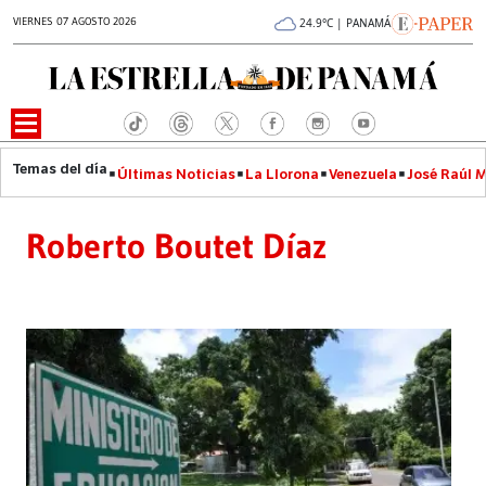
VIERNES 07 AGOSTO 2026
24.9°C | PANAMÁ
Últimas Noticias
La Llorona
Venezuela
José Raúl 
Roberto Boutet Díaz